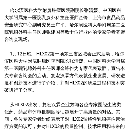
哈尔滨医科大学附属肿瘤医院副院长张清媛、中国医科
大学附属第一医院乳腺外科主任医师金锋、上海市食品药品
安全研究中心副研究员王广平、哈尔滨医科大学附属第二医
院乳腺外科主任医师张建国等数十位行业内的专家学者齐聚
咨询会现场。
1
月
12
日晚，
HLX02
第一场东三省区域会正式启动，哈尔
滨医科大学附属肿瘤医院副院长张清媛、中国医科大学附属
第一医院乳腺外科主任医师金锋作为专家代表致辞，宣告本
次专家咨询会的启动。复宏汉霖方代表就企业发展、研发进
度和创新技术进行了介绍，并对
HLX02
的研发过程和技术突
破进行了分享。
从
HLX02
出发，复宏汉霖企业方与各位专家围绕生物类
似药、药品审评审批制度等话题展开了高质量的对话。其
间，各位专家学者纷纷表示了对
HLX02
转移性乳腺癌临床治
疗方案的认可，并对
HLX02
的质量控制、技术应用和未来的