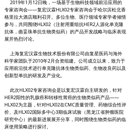
2019
年
1
月
12
日晚，一场基于生物科技领域前沿应用的
专家咨询会——复宏汉霖
HLX02
专家咨询会于哈尔滨松北香
格里拉大酒店顺利召开。多位生物、医疗领域专家学者倾情
参与，共同围绕
HLX02
（注射用重组抗
HER2
人源化单克隆
抗体，曲妥珠单抗生物类似药）的产品开发战略与临床表现
展开热烈讨论。
上海复宏汉霖生物技术股份有限公司由复星医药与海外
科学家团队于
2010
年
2
月合资组建。公司成立以来，致力于
应用前沿技术进行单克隆抗体生物类似药、生物改良药以及
创新型单抗的研发及产业化。
此次
HLX02
专家咨询会是以复宏汉霖自主研发的，针对
HER2
阳性的乳腺癌和转移性胃癌的生物类似药产品——
HLX02
为主题，针对
HLX02
在
CMC
质量管理、药物综合性评
价、及
HLX02
国际多中心
3
期临床试验（黑龙江省肿瘤医院
研究中心）的最新进展展开分享，同时围绕生物类似药的临
床使用策略进行探讨。