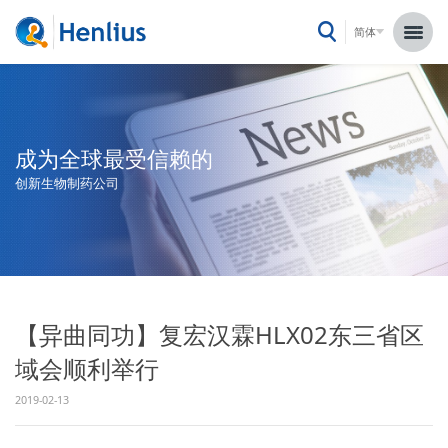
简体
成为全球最受信赖的
创新生物制药公司
【异曲同功】复宏汉霖HLX02东三省区
域会顺利举行
2019-02-13