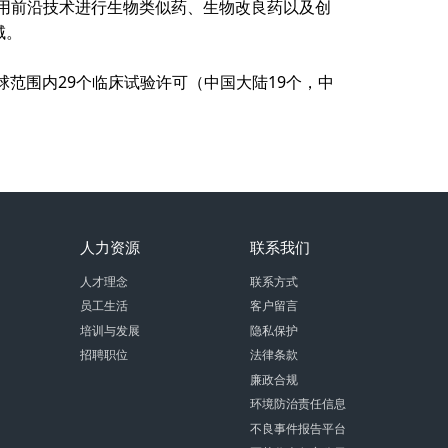
用前沿技术进行生物类似药、生物改良药以及创
域。
球范围内
29
个临床试验许可（中国大陆
19
个，中
人力资源
联系我们
人才理念
联系方式
员工生活
客户留言
培训与发展
隐私保护
招聘职位
法律条款
廉政合规
环境防治责任信息
不良事件报告平台