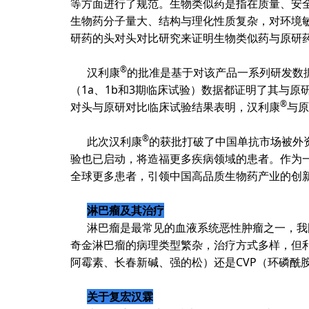
等方面进行了规范。生物类似药是指在质量、安
生物药分子量大、结构与理化性质复杂，对环境
研药的头对头对比研究来证明生物类似药与原研
®
汉利康
的批准是基于对该产品一系列研发数
（
1a
、
1b
和
3
期临床试验）数据都证明了其与原
®
对头与原研对比临床试验结果表明，汉利康
与原
®
此次汉利康
的获批打破了中国单抗市场被外
验也已启动，将造福更多疾病领域的患者。作为一
全球更多患者，引领中国高品质生物药产业的创
淋巴瘤及其治疗
淋巴瘤是最常见的血液系统恶性肿瘤之一，我
奇金淋巴瘤的病理类型繁杂，治疗方式多样
，但
阿霉素、长春新碱、强的松）还是
CVP
（环磷酰
关于复宏汉霖