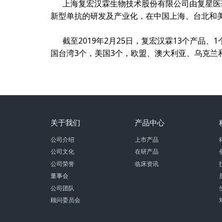
上海复宏汉霖生物技术股份有限公司由复星医
新型单抗的研发及产业化，在中国上海、台北和
截至
2019
年
2
月
25
日，复宏汉霖
13
个产品、
1
国台湾
3
个，美国
3
个，欧盟、澳大利亚、乌克兰
关于我们
产品中心
公司介绍
上市产品
公司文化
在研产品
公司荣誉
临床资讯
董事会
公司团队
顾问委员会