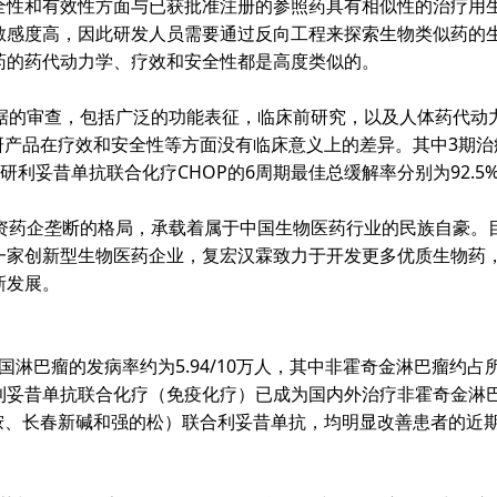
全性和有效性方面与已获批准注册的参照药具有相似性的治疗用
敏感度高，因此研发人员需要通过反向工程来探索生物类似药的
药的药代动力学、疗效和安全性都是高度类似的。
据的审查，包括广泛的功能表征，临床前研究，以及人体药代动
研产品在疗效和安全性等方面没有临床意义上的差异。其中
3
期治
研利妥昔单抗联合化疗
CHOP
的
6
周期最佳总缓解率分别为
92.5
资药企垄断的格局，承载着属于中国生物医药行业的民族自豪。
家创新型生物医药企业，复宏汉霖致力于开发更多优质生物药，
新发展。
国淋巴瘤的发病率约为
5.94/10
万人
，其中非霍奇金淋巴瘤约占
利妥昔单抗联合化疗（免疫化疗）已成为国内外治疗非霍奇金淋
胺、长春新碱和强的松）联合利妥昔单抗，均明显改善患者的近