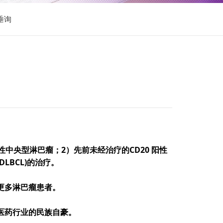
垂询
性中央型淋巴瘤；
2
）先前未经治疗的
CD20
阳性
DLBCL)
的治疗。
更多淋巴瘤患者。
医药行业的民族自豪。