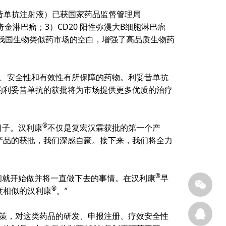
昔单抗注射液）已获国家药品监督管理局
奇金淋巴瘤；
3
）
CD20
阳性弥漫大
B
细胞淋巴瘤
我国生物类似药市场的空白，增强了高品质生物药
、安全性和有效性有所保障的药物。利妥昔单抗
的利妥昔单抗的获批将为市场提供更多优质的治疗
®
日子。汉利康
不仅是复宏汉霖获批的第一个产
产品的获批，我们深感自豪。接下来，我们将全力
®
初就开始做并将一直做下去的事情。在汉利康
早
®
度相似的汉利康
。”
策，对这类药品的研发、申报注册、疗效安全性