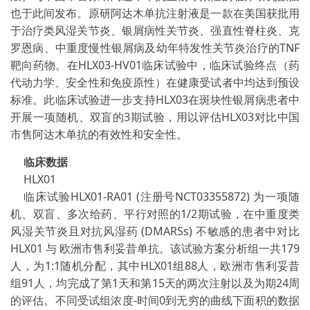
也于此间发布。原研阿达木单抗注射液是一款在美国获批用
于治疗类风湿关节炎、银屑病性关节炎、强直性脊柱炎、克
罗恩病、中重度慢性银屑病及幼年特发性关节炎治疗的TNF
靶向药物。在HLX03-HV01临床试验中，临床试验终点（药
代动力学、安全性和免疫原性）在健康受试者中均达到预设
标准。此临床试验进一步支持HLX03在斑块性银屑病患者中
开展一项随机、双盲的3期试验，用以评估HLX03对比中国
市售阿达木单抗的有效性和安全性。
临床数据
HLX01
临床试验HLX01-RA01 (注册号NCT03355872) 为一项随
机、双盲、多次给药、平行对照的1/2期试验，在中重度类
风湿关节炎且对抗风湿药 (DMARSs) 不敏感的患者中对比
HLX01 与 欧洲市售利妥昔单抗。该试验方案分析组一共179
人，为1:1随机分配，其中HLX01组88人，欧洲市售利妥昔
组91人，均完成了第1天和第15天的两次注射以及为期24周
的评估。不同受试组浓度-时间0到无穷的曲线下面积的数据