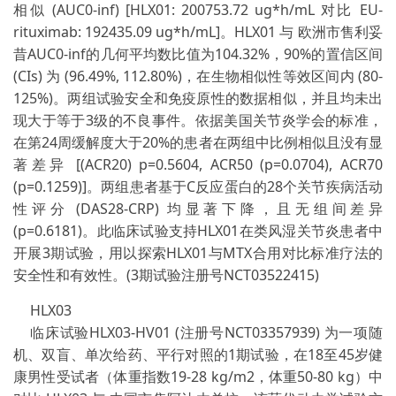
相似 (AUC0-inf) [HLX01: 200753.72 ug*h/mL 对比 EU-
rituximab: 192435.09 ug*h/mL]。HLX01 与 欧洲市售利妥
昔AUC0-inf的几何平均数比值为104.32%，90%的置信区间
(CIs) 为 (96.49%, 112.80%)，在生物相似性等效区间内 (80-
125%)。两组试验安全和免疫原性的数据相似，并且均未出
现大于等于3级的不良事件。依据美国关节炎学会的标准，
在第24周缓解度大于20%的患者在两组中比例相似且没有显
著差异 [(ACR20) p=0.5604, ACR50 (p=0.0704), ACR70
(p=0.1259)]。两组患者基于C反应蛋白的28个关节疾病活动
性评分 (DAS28-CRP) 均显著下降，且无组间差异
(p=0.6181)。此临床试验支持HLX01在类风湿关节炎患者中
开展3期试验，用以探索HLX01与MTX合用对比标准疗法的
安全性和有效性。(3期试验注册号NCT03522415)
HLX03
临床试验HLX03-HV01 (注册号NCT03357939) 为一项随
机、双盲、单次给药、平行对照的1期试验，在18至45岁健
康男性受试者（体重指数19-28 kg/m2，体重50-80 kg）中