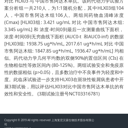
对比 HLX03 与 中国市售阿达木单抗。该药代动力学试验方
案分析组一共210人，为1:1随机分配，其中HLX03组104
人，中国市售阿达木组106人。两组间药物血清峰浓度
(Cmax) [HLX03组: 3.421 ug/mL 对比 中国市售阿达木组:
3.345 ug/mL] 和 浓度-时间0到最后一次测量曲线下面积，
浓度-时间0到无穷曲线下面积 (AUC0-t 和AUC0-inf) 的数据
[HLX03组: 1938.75 ug*h/mL, 2017.61 ug*h/mL 对比 中国
市售阿达木组: 1847.85 ug*h/mL, 1936.47 ug*h/mL] 均相
似。药代动力学几何平均数的双侧90%的置信区间 (CIs) 在
生物相似性等效区间内 (80-125%)。两组试验安全和免疫原
性的数据相似 (p>0.05)，且多数治疗中不良事件为轻度和中
度。此临床试验进一步支持HLX03在斑块性银屑病患者中开
展3期试验，用以评估HLX03对比中国市售阿达木单抗的有
效性和安全性。 (3期试验注册号NCT03316781)
Copyright © 2019 All rights reserved 上海复宏汉霖生物技术股份有限公
司