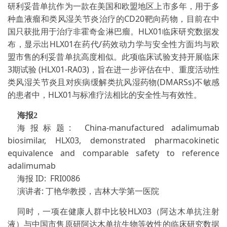
研利妥昔单抗作为一款在美国和欧盟地区上市多年，用于多
种血液瘤和类风湿关节炎治疗的CD20靶向药物，目前在中
国只获批用于治疗非霍奇金淋巴瘤。HLX01临床研究数据发
布，显示出HLX01在药代/药效动力学与安全性方面均与欧
盟市售的利妥昔单抗高度相似。此项临床试验支持开展临床
3期试验 (HLX01-RA03)，旨在进一步评估在中、重度活动性
类风湿关节炎且对疾病缓解类抗风湿药物(DMARSs)不敏感
的患者中，HLX01与标准疗法相比的安全性与有效性。
海报2
海报标题: China-manufactured adalimumab
biosimilar, HLX03, demonstrated pharmacokinetic
equivalence and comparable safety to reference
adalimumab
海报 ID: FRI0086
演讲者: 丁艳华教授，吉林大学第一医院
同时，一项在健康人群中比较HLX03（阿达木单抗注射
液）与中国市售原研阿达木单抗生物等效性的临床研究数据