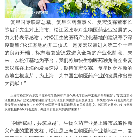
复星国际联席总裁、复星医药董事长、复宏汉霖董事长
陈启宇先生对上海市、松江区政府对生物医药企业发展的大
力支持表示感谢，对松江生物医药产业化基地的建设寄予深
厚期望:“
松江基地的开工仪式，是复宏汉霖进入第二个十年
的良好开端，标志着复宏汉霖进入全新的产业化阶段。未
来，以松江基地为平台，我们将加快生物医药独角兽企业复
宏汉霖在上海的发展速度，期待复宏汉霖、复星医药在新的
基地生根发芽，为上海、为中国生物医药产业的发展作出更
大贡献！
”
上海市松江区向复宏汉霖松江生物医药产业化基地项目的开工表示热烈祝贺：“
复宏汉霖松
江生物医药产业化基地项目的落地是松江区贯彻国家创新发展理念，加快推动G60科创走廊高质
量发展的关键节点，对全区生物医药产业集群建设具有里程碑意义。松江区必将全力支持复宏
汉霖扎根科G60科创走廊，共建高质量发展的美好未来！
”
“创新赋能，共筑卓越”。生物医药产业是上海市战略性新
兴产业的重要支柱，松江是上海生物医药产业基地之一。复