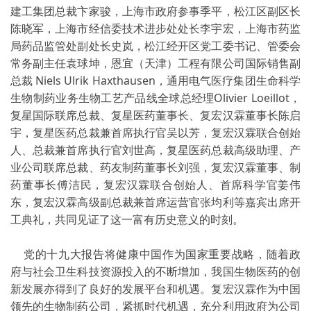
建工集团总裁卞家骏，上海市政府参事季平，松江区副区长
陈晓军，上海市经信委技术进步处处长李宇宏，上海市药监
局药品监管处副处长史岚，松江经开区党工委书记、管委会
常务副主任袁球坤，恩宜（天津）工程有限公司国际销售副
总裁 Niels Ulrik Haxthausen，通用电气医疗集团生命科学
生物制药业务生物工艺产品线全球总经理Olivier Loeillot，
复星国际联席总裁、复星医药董事长、复宏汉霖董事长陈启
宇，复星医药总裁兼首席执行官吴以芳，复宏汉霖联合创始
人、总裁兼首席执行官刘世高，复星医药总裁高级助理、产
业公司联席总裁、药友制药董事长刘强，复宏汉霖董事、制
药董事长傅洁民，复宏汉霖联合创始人、首席科学官姜伟
东，复宏汉霖高级副总裁兼首席运营官张均利等嘉宾出席开
工典礼，共同见证了这一富有历史意义的时刻。
党的十九大报告将健康中国作为国家重要战略，随着政
府与社会卫生科技资源投入的不断增加，我国生物医药的创
新发展亦得到了良好的发展平台和机遇。复宏汉霖作为中国
领先的生物制药公司，紧抓时代机遇，充分利用政府为公司