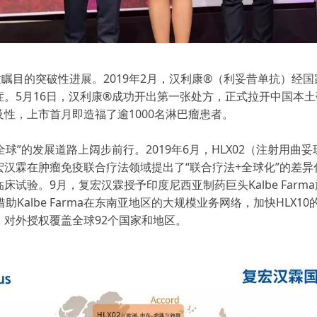
世瞩目的突破性进展。2019年2月，汉利康®（利妥昔单抗）经
。5月16日，汉利康®成功开出第一张处方，正式拉开中国本
性，上市首月即造福了逾1000名淋巴瘤患者。
全球”的发展道路上阔步前行。2019年6月，HLX02（注射用
宏汉霖在肿瘤免疫联合疗法领域提出了“联合疗法+全球化”的差异化战
。9月，复宏汉霖授予印度尼西亚制药巨头Kalbe Farma旗下控
Kalbe Farma在东南亚地区的大规模业务网络，加快HLX
对外授权覆盖全球92个国家和地区。