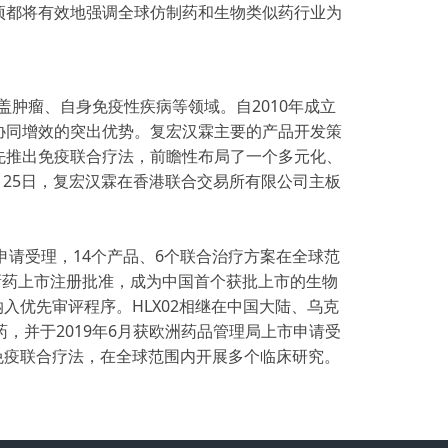
项都将有效地强调全球仿制药和生物类似药行业为
盖肿瘤、自身免疫性疾病等领域。自2010年成立
协同增效的突出优势。复宏汉霖主要的产品开发策
率先推出免疫联合疗法，前瞻性布局了一个多元化、
月25日，复宏汉霖在香港联合交易所有限公司主板
申请受理，14个产品、6个联合治疗方案在全球范
局新药上市注册批准，成为中国首个获批上市的生物
纳入优先审评程序。HLX02相继在中国大陆、乌克
，并于2019年6月获欧洲药品管理局上市申请受
瘤免疫联合疗法，在全球范围内开展多个临床研究。