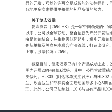
品的开发，巧妙的许可交易或智能的法律操作，
各地更多病患提供更价优的药品所做的努力。
关于复宏汉霖
复宏汉霖（2696.HK）是一家中国领先的
以来，公司以全球联动、整合创新为产品开发理
略是仿创结合，从生物类似药起步，逐步开发创新
创新单抗及肿瘤免疫联合疗法管线，打造出研究、
上市，股票代码：2696。
截至目前，复宏汉霖已有1个产品成功上市，
围内开展20多项临床试验。其中，公司首款重磅
类似药。HLX03（阿达木单抗注射液）与HLX
兰、欧盟波兰和菲律宾全面启动国际多中心3期临
理。此外，公司已陆续就HLX10与自有产品H