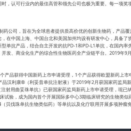
同时，认可行业内的最佳高管和领先公司也极为重要。每一项奖
生物制药公司，旨在为全球患者提供质高价优的创新生物药，产品覆
念，在中国上海、中国台北和美国加州均设有研发中心，具备了
型单抗产品，结合自主开发的抗PD-1和PD-L1单抗，在国内
开发、商业化生产的综合性生物医药全产业链平台。2019年9
2个产品获得中国新药上市申请受理，1个产品获得欧盟新药上市
产品汉利康®（利妥昔单抗注射液）于2019年2月获国家药监
02（注射用曲妥珠单抗）已获国家药监局新药上市申请受理，现已
床试验，成为国内首个开展国际多中心3期临床研究的生物类似药
LX04（贝伐珠单抗生物类似药）等单抗以及化疗联用开展多项肿