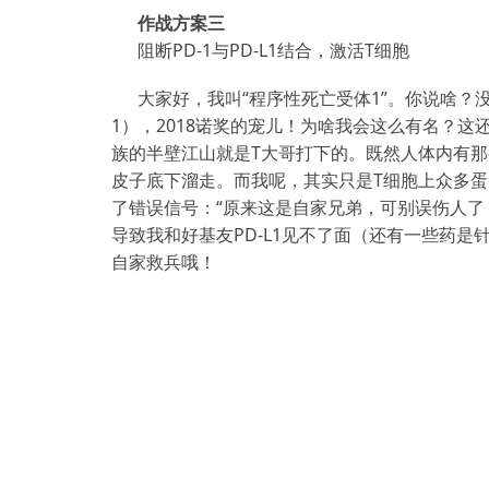
作战方案三
阻断PD-1与PD-L1结合，激活T细胞
大家好，我叫“程序性死亡受体1”。你说啥？没听过这
1），2018诺奖的宠儿！为啥我会这么有名？
族的半壁江山就是T大哥打下的。既然人体内有那
皮子底下溜走。而我呢，其实只是T细胞上众多蛋
了错误信号：“原来这是自家兄弟，可别误伤人了
导致我和好基友PD-L1见不了面（还有一些药是
自家救兵哦！