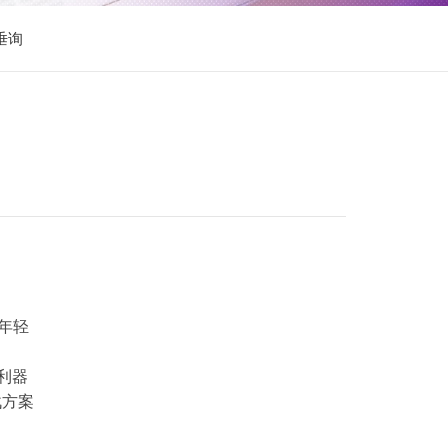
垂询
年轻
利器
战方案