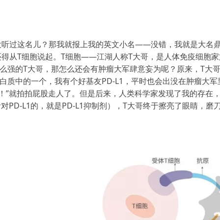
名儿？那我就报上我的英文小名——没错，我就是大名鼎鼎的PD-1 （Pro
这还得从T细胞说起。T细胞——江湖人称T大哥，是人体免疫细胞
么强的T大哥，那怎么还会有肿瘤大军肆意妄为呢？原来，T大
白质中的一个，我有个好基友PD-L1，平时也会出没在肿瘤大
！”就拍拍屁股走人了。但是后来，人类科学家发现了我的存在，
针对PD-L1的，就是PD-L1抑制剂），T大哥终于擦亮了眼睛