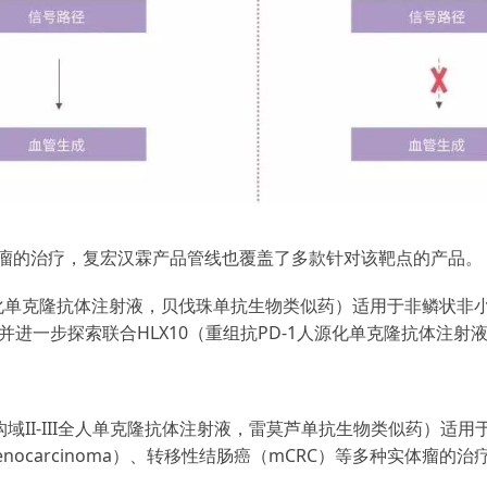
用于肿瘤的治疗，复宏汉霖产品管线也覆盖了多款针对该靶点的产品。
源化单克隆抗体注射液，贝伐珠单抗生物类似药）适用于非鳞状非小细
，并进一步探索联合HLX10（重组抗PD-1人源化单克隆抗体注
结构域II-III全人单克隆抗体注射液，雷莫芦单抗生物类似药）适
adenocarcinoma）、转移性结肠癌（mCRC）等多种实体瘤的