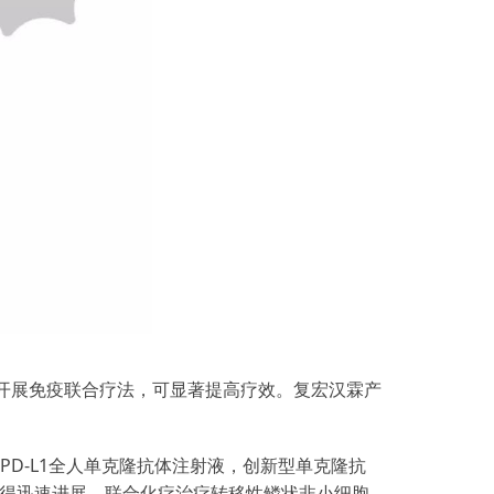
治疗开展免疫联合疗法，可显著提高疗效。复宏汉霖产
抗PD-L1全人单克隆抗体注射液，创新型单克隆抗
方案取得迅速进展，联合化疗治疗转移性鳞状非小细胞