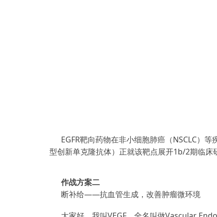
EGFR靶向药物在非小细胞肺癌（NSCLC）
型创新单克隆抗体）正就该靶点展开1b/2期临
作战方案二
断补给——抗血管生成，改善肿瘤微环境
大家好，我叫VEGF，全名叫做Vascular E