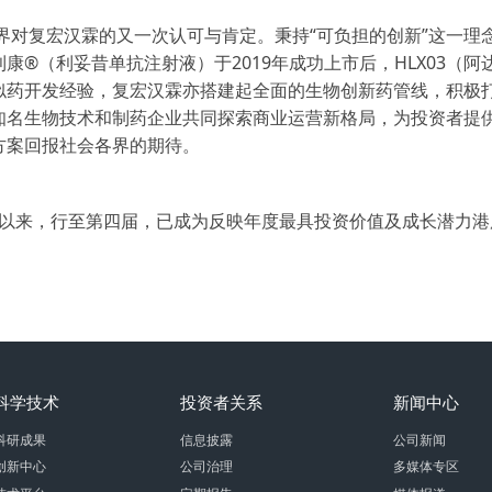
业界对复宏汉霖的又一次认可与肯定。秉持“可负担的创新”这一
®（利妥昔单抗注射液）于2019年成功上市后，HLX03（阿
药开发经验，复宏汉霖亦搭建起全面的生物创新药管线，积极打造多
知名生物技术和制药企业共同探索商业运营新格局，为投资者提
方案回报社会各界的期待。
评选以来，行至第四届，已成为反映年度最具投资价值及成长潜力
。
科学技术
投资者关系
新闻中心
科研成果
信息披露
公司新闻
创新中心
公司治理
多媒体专区