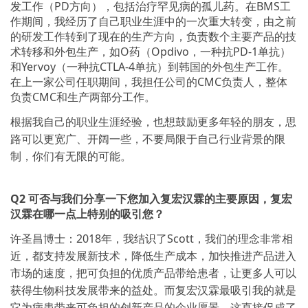
发工作（PD方向），包括治疗罕见病的孤儿药。在BMS工
作期间，我经历了自己职业生涯中的一次重大转变，由之前
的研发工作转到了现在的生产方向，负责数个主要产品的技
术转移和外包生产，如O药（Opdivo，一种抗PD-1单抗）
和Yervoy（一种抗CTLA-4单抗）到韩国的外包生产工作。
在上一家公司任职期间，我担任公司的CMC负责人，整体
负责CMC和生产两部分工作。
根据我自己的职业生涯经验，也想鼓励更多年轻的朋友，思
路可以更宽广、开阔一些，不要局限于自己行业背景的限
制，你们有无限的可能。
Q2
可否与我们分享一下您加入复宏汉霖的主要原因，复宏
汉霖在哪一点上特别的吸引您？
许圣昌博士：2018年，我结识了Scott，我们的理念非常相
近，都支持发展新技术，降低生产成本，加快推进产品进入
市场的速度，把可负担的优质产品带给患者，让更多人可以
获得生物科技发展带来的益处。而复宏汉霖最吸引我的就是
它为病患带来可负担的创新产品的企业愿景，这直接促成了