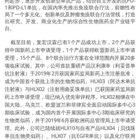
药起步，逐步开发创新型单抗产品，结合自主开发的抗PD-
1和PD-L1单抗，在国内率先推出免疫联合疗法，前瞻性布
局了一个多元化、创新单抗及肿瘤免疫联合疗法管线，打造
出研究、开发、商业化生产的综合性生物医药全产业链平
台。
截至目前，复宏汉霖已有1个产品成功上市，2个产品获
得中国新药上市申请受理，1个产品获得欧盟新药上市申请
受理，15个产品、8个联合治疗方案在全球范围内开展20多
项临床试验。其中，公司首款重磅产品汉利康®（利妥昔单
抗注射液）于2019年2月获国家药监局新药上市注册批准，
成为中国首个获批上市的生物类似药。HLX03（阿达木单抗
注射液）与HLX02（注射用曲妥珠单抗）已获国家药监局新
药上市申请受理，现已纳入优先审评程序。HLX02相继在中
国大陆、乌克兰、欧盟波兰和菲律宾全面启动国际多中心3
期临床试验，成为国内首个开展国际多中心3期临床研究的
生物类似药，并于2019年6月获欧洲药品管理局上市申请受
理。此外，公司已陆续就HLX10与自有产品HLX04（贝伐珠
单抗生物类似药）、HLX07（抗EGFR单抗）以及化疗联用