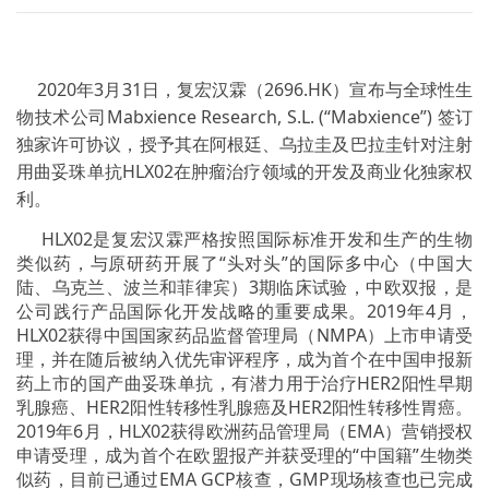
2020年3月31日，复宏汉霖（2696.HK）宣布与全球性生
物技术公司Mabxience Research, S.L. (“Mabxience”) 签订
独家许可协议，授予其在阿根廷、乌拉圭及巴拉圭针对注射
用曲妥珠单抗HLX02在肿瘤治疗领域的开发及商业化独家权
利。
HLX02是复宏汉霖严格按照国际标准开发和生产的生物
类似药，与原研药开展了“头对头”的国际多中心（中国大
陆、乌克兰、波兰和菲律宾）3期临床试验，中欧双报，是
公司践行产品国际化开发战略的重要成果。2019年4月，
HLX02获得中国国家药品监督管理局（NMPA）上市申请受
理，并在随后被纳入优先审评程序，成为首个在中国申报新
药上市的国产曲妥珠单抗，有潜力用于治疗HER2阳性早期
乳腺癌、HER2阳性转移性乳腺癌及HER2阳性转移性胃癌。
2019年6月，HLX02获得欧洲药品管理局（EMA）营销授权
申请受理，成为首个在欧盟报产并获受理的“中国籍”生物类
似药，目前已通过EMA GCP核查，GMP现场核查也已完成