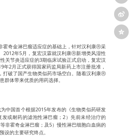
非霍奇金淋巴瘤适应症的基础上，针对汉利康Ⓡ采
2012年5月，复宏汉霖就汉利康Ⓡ新增类风湿性
湿性关节炎适应症的3期临床试验正式启动，复宏汉
19年2月正式获得国家药监局新药上市注册批准，
药，打破了国产生物类似药市场空白。随着汉利康Ⓡ
病患群体带来优质的用药选择。
为中国首个根据2015年发布的《生物类似药研发
复发或耐药的滤泡性淋巴瘤；2）先前未经治疗的
淋巴瘤等非霍奇金淋巴瘤；及5）慢性淋巴细胞白血病的
到预设的主要研究终点。