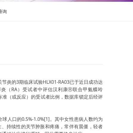
垂询
炎的3期临床试验HLX01-RA03已于近日成功达
节炎（RA）受试者中评估汉利康Ⓡ联合甲氨蝶呤
解标准（或反应）的受试者比例，数据库锁定后经评
球人口的0.5%-1.0%[1]。其中女性患病人数约为
称性、持续性的关节肿胀和疼痛，常伴有晨僵，轻者