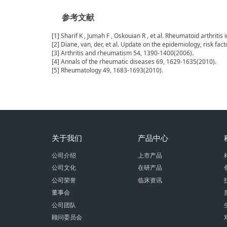
参考文献
[1] Sharif K , Jumah F , Oskouian R , et al. Rheumatoid arthritis
[2] Diane, van, der, et al. Update on the epidemiology, risk fa
[3] Arthritis and rheumatism 54, 1390-1400(2006).
[4] Annals of the rheumatic diseases 69, 1629-1635(2010).
[5] Rheumatology 49, 1683-1693(2010).
关于我们
产品中心
公司介绍
上市产品
公司文化
在研产品
公司荣誉
临床资讯
董事会
公司团队
顾问委员会