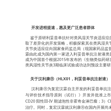
开发进程提速，惠及更广泛患者群体
鉴于原研利妥昔单抗针对类风湿关节炎适应症的
取了差异化的开发策略，积极探索其在类风湿关节
关节炎适应症向国家食药监总局（现国家药品监督
霖由此成为国内第一家进入利妥昔单抗注射液类风
成为中国首个根据2015年发布的《生物类似药
类风湿性关节炎3期临床试验成功达到预设主要
关于汉利康Ⓡ（HLX01，利妥昔单抗注射液）
汉利康Ⓡ为复宏汉霖自主开发的利妥昔单抗注射
与评价技术指导原则（试行）》开发并批准上市
CD20 阳性III-IV 期滤泡性非霍奇金淋巴
治疗。同时，复宏汉霖就汉利康Ⓡ在国内开展尚