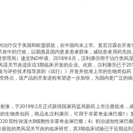
治疗仅于美国和欧盟获批，在中国尚未上市。复宏汉霖在开发
炎中的疗效，以期惠及国内更多患者群体，减轻患者用药负担。
管理局）递交IND申请。2018年6月，汉利康Ⓡ用于治疗类风
湿关节炎适应症3期临床开发的企业。此前，汉利康Ⓡ已于20
研发与评价技术指导原则（试行）》开发并批准上市的生物类似
研究终点，该产品的开发进程有望进一步加快，为国内更广泛的
液，于2019年2月正式获得国家药监局新药上市注册批准，成
的生物类似药，商品名汉利康Ⓡ，可用于非霍奇金淋巴瘤1）
瘤；3）CD20 阳性弥漫大B细胞性非霍奇金淋巴瘤；4）初治滤泡性
未获批的类风湿关节炎的临床研究，其3期临床试验已于近期达