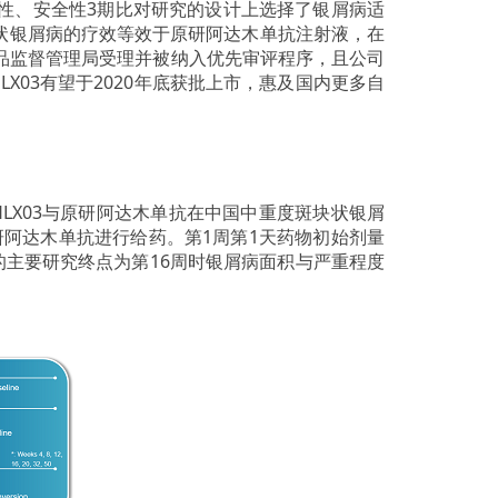
效性、安全性3期比对研究的设计上选择了银屑病适
块状银屑病的疗效等效于原研阿达木单抗注射液，在
药品监督管理局受理并被纳入优先审评程序，且公司
X03有望于2020年底获批上市，惠及国内更多自
较HLX03与原研阿达木单抗在中国中重度斑块状银屑
研阿达木单抗进行给药。第1周第1天药物初始剂量
试验的主要研究终点为第16周时银屑病面积与严重程度