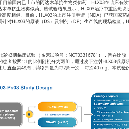
目前国内已上市的阿达木单抗生物类似药，HLX03在临床有
木单抗生物类似药。该试验结果显示，HLX03治疗中重度斑
高度相似。目前，HLX03的上市注册申请（NDA）已获国家
对HLX03的原液（DS）及制剂（DP）生产线的现场检查，HL
行对照的3期临床试验（临床试验号：NCT03316781），旨在比
患者按照1:1的比例随机分为两组，通过皮下注射HLX03或原
g，此后直至第48周，药物剂量为每2周一次，每次40 mg。本