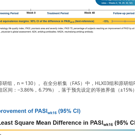
；原研组，n = 130）。在全分析集（FAS）中，HLX03组和原研组
%置信区间：−3.86%，6.79%），落于预先设定的等效界值（±1