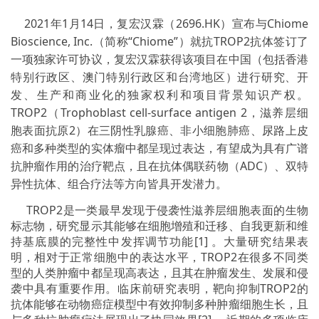
2021年1月14日，复宏汉霖（2696.HK）宣布与Chiome
Bioscience, Inc.（简称“Chiome”）就抗TROP2抗体签订了
一项独家许可协议，复宏汉霖获得该项目在中国（包括香港
特别行政区、澳门特别行政区和台湾地区）进行研究、开
发、生产和商业化的独家权利和项目背景知识产权。
TROP2（Trophoblast cell-surface antigen 2，滋养层细
胞表面抗原2）在三阴性乳腺癌、非小细胞肺癌、尿路上皮
癌和多种类型的实体瘤中都呈现过表达，有望成为具有广谱
抗肿瘤作用的治疗靶点，且在抗体偶联药物（ADC）、双特
异性抗体、组合疗法等方向皆具开发潜力。
TROP2是一类最早发现于侵袭性滋养层细胞表面的生物
标志物，研究显示其能够在细胞增殖和迁移、自我更新和维
持基底膜的完整性中发挥调节功能[1] 。大量研究结果表
明，相对于正常细胞中的表达水平，TROP2在很多不同类
型的人类肿瘤中都呈现高表达，且其在肿瘤发生、发展和侵
袭中具有重要作用。临床前研究表明，靶向抑制TROP2的
抗体能够在动物癌症模型中有效抑制多种肿瘤细胞生长，且