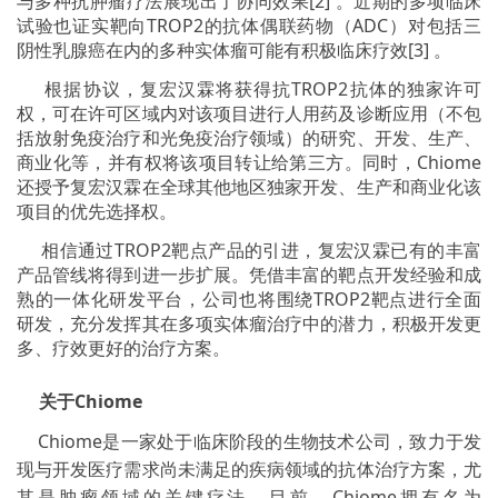
与多种抗肿瘤疗法展现出了协同效果[2] 。近期的多项临床
试验也证实靶向TROP2的抗体偶联药物（ADC）对包括三
阴性乳腺癌在内的多种实体瘤可能有积极临床疗效[3] 。
根据协议，复宏汉霖将获得抗TROP2抗体的独家许可
权，可在许可区域内对该项目进行人用药及诊断应用（不包
括放射免疫治疗和光免疫治疗领域）的研究、开发、生产、
商业化等，并有权将该项目转让给第三方。同时，Chiome
还授予复宏汉霖在全球其他地区独家开发、生产和商业化该
项目的优先选择权。
相信通过TROP2靶点产品的引进，复宏汉霖已有的丰富
产品管线将得到进一步扩展。凭借丰富的靶点开发经验和成
熟的一体化研发平台，公司也将围绕TROP2靶点进行全面
研发，充分发挥其在多项实体瘤治疗中的潜力，积极开发更
多、疗效更好的治疗方案。
关于Chiome
Chiome是一家处于临床阶段的生物技术公司，致力于发
现与开发医疗需求尚未满足的疾病领域的抗体治疗方案，尤
其是肿瘤领域的关键疗法。目前，Chiome拥有名为