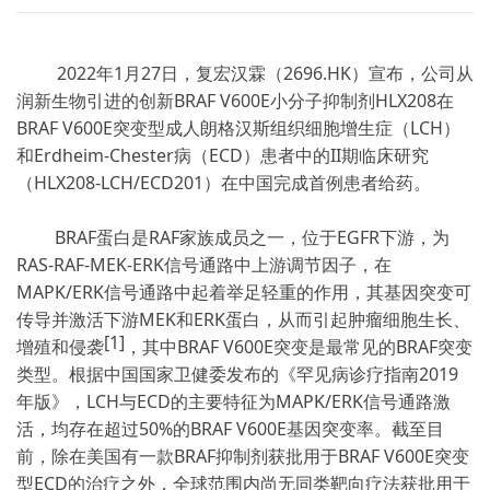
2022年1月27日，复宏汉霖（2696.HK）宣布，公司从
润新生物引进的创新BRAF V600E小分子抑制剂HLX208在
BRAF V600E突变型成人朗格汉斯组织细胞增生症（LCH）
和Erdheim-Chester病（ECD）患者中的II期临床研究
（HLX208-LCH/ECD201）在中国完成首例患者给药。
BRAF蛋白是RAF家族成员之一，位于EGFR下游，为
RAS-RAF-MEK-ERK信号通路中上游调节因子，在
MAPK/ERK信号通路中起着举足轻重的作用，其基因突变可
传导并激活下游MEK和ERK蛋白，从而引起肿瘤细胞生长、
[1]
增殖和侵袭
，其中BRAF V600E突变是最常见的BRAF突变
类型。根据中国国家卫健委发布的《罕见病诊疗指南2019
年版》，LCH与ECD的主要特征为MAPK/ERK信号通路激
活，均存在超过50%的BRAF V600E基因突变率。截至目
前，除在美国有一款BRAF抑制剂获批用于BRAF V600E突变
型ECD的治疗之外，全球范围内尚无同类靶向疗法获批用于