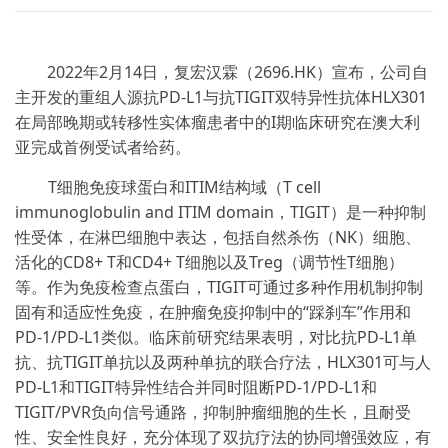
2022年
2
月
14
日，复宏汉霖（
2696.HK
）宣布，公司自
主开发的重组人源抗
PD-L1
与抗
TIGIT
双特异性抗体
HLX301
在局部晚期或转移性实体瘤患者中的
I
期临床研究在澳大利
亚完成首例受试者给药。
T细胞免疫球蛋白和
ITIM
结构域（
T cell
immunoglobulin and ITIM domain
，
TIGIT
）是一种抑制
性受体，在淋巴细胞中表达，包括自然杀伤（
NK
）细胞、
活化的
CD8+ T
和
CD4+ T
细胞以及
Treg
（调节性
T
细胞）
等。作为免疫检查点蛋白，
TIGIT
可通过多种作用机制抑制
固有和适应性免疫，在肿瘤免疫抑制中的
“
踩刹车
”
作用和
PD-1/PD-L1
类似。临床前研究结果表明，对比抗
PD-L1
单
抗、抗
TIGIT
单抗以及两种单抗的联合疗法，
HLX301
可与人
PD-L1
和
TIGIT
特异性结合并同时阻断
PD-1/PD-L1
和
TIGIT/PVR
负向信号通路，抑制肿瘤细胞的生长，且耐受
性、安全性良好，充分体现了双抗疗法的协同增强效应，有