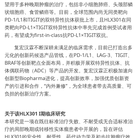
望用于多种晚期肿瘤的治疗，包括非小细胞肺癌、头颈部鳞
状细胞癌、食管鳞癌等。目前，全球范围内尚无同类靶向
PD-1/L1
和
TIGIT
的双特异性抗体获批上市，且
HLX301
在同
类靶向
PD-L1×TIGIT
双特异性抗体中率先完成首例受试者用
药，有望成为
first-in-class
抗
PD-L1×TIGIT
双抗。
复宏汉霖不断深耕未满足的临床需求，目前已打造出多
元化的创新药候选产品管线，在
PD-1/L1
、
LAG-3
、
TIGIT
、
BRAF
等创新靶点全面布局，并积极开展双特异性抗体、抗
体偶联药物（
ADC
）等产品的开发。复宏汉霖正积极加速向
创新型
Biopharma
进化，提高创新效率，加强优质创新资
产的引进和合作，
“
内外兼修
”
，为全球患者带去高质量、可
负担的创新治疗方案。
关于该
HLX301 I
期临床研究
本研究是一项在既往标准治疗失败、不耐受或无合适标准治
疗的局部晚期或转移性实体瘤患者中开展的，旨在评估
HLX301
的安全性、耐受性、药代动力学及初步抗肿瘤疗效