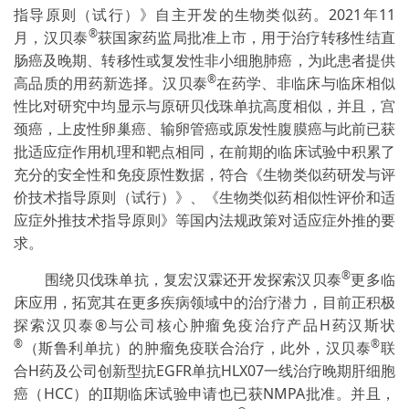
指导原则（试行）》自主开发的生物类似药。2021年11
®
月，汉贝泰
获国家药监局批准上市，用于治疗转移性结直
肠癌及晚期、转移性或复发性非小细胞肺癌，为此患者提供
®
高品质的用药新选择。汉贝泰
在药学、非临床与临床相似
性比对研究中均显示与原研贝伐珠单抗高度相似，并且，宫
颈癌，上皮性卵巢癌、输卵管癌或原发性腹膜癌与此前已获
批适应症作用机理和靶点相同，在前期的临床试验中积累了
充分的安全性和免疫原性数据，符合《生物类似药研发与评
价技术指导原则（试行）》、《生物类似药相似性评价和适
应症外推技术指导原则》等国内法规政策对适应症外推的要
求。
®
围绕贝伐珠单抗，复宏汉霖还开发探索汉贝泰
更多临
床应用，拓宽其在更多疾病领域中的治疗潜力，目前正积极
探索汉贝泰®与公司核心肿瘤免疫治疗产品H药汉斯状
®
®
（斯鲁利单抗）的肿瘤免疫联合治疗，此外，汉贝泰
联
合H药及公司创新型抗EGFR单抗HLX07一线治疗晚期肝细胞
癌（HCC）的II期临床试验申请也已获NMPA批准。并且，