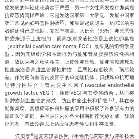
癌发病的年轻化态势趋于严重。另一个女性高发癌种卵巢癌
抗癌形势同样严峻，它是发达国家第二大常见，发展中国家
[2]
第三常见的妇科恶性肿瘤
。卵巢癌起病隐匿，约70%的患
者确诊时已是晚期，复发率极高。大部分（95%）卵巢恶性
肿瘤来源于上皮细胞，而高级别浆液性癌是上皮性卵巢癌
（epithelial ovarian carcinoma, EOC）最常见的组织学亚
型，因为其组织学和临床行为与输卵管及腹膜浆液性癌相
似，故认为与之密切相关。上皮性卵巢癌、输卵管癌或原发
性腹膜癌是高度血管原性肿瘤，且恶性程度较高、预后较
差。作为靶向血管内皮因子的单克隆抗体，贝伐珠单抗可通
过特异性结合血管内皮生长因子(vascular endothelial
growth factor, VEGF) ，阻断VEGF与其受体结合，从而抑
[3]
制肿瘤新生血管的形成，防止肿瘤生长和扩散
，其在晚
期卵巢癌、宫颈癌等妇科肿瘤的应用中积累了许多强有力的
循证医学证据，并且被国内外各大指南推荐为标准或一线治
疗方案，有效改善以上适应症患者预后和生存质量。
®
汉贝泰
是复宏汉霖按照《生物类似药研发与评价技术