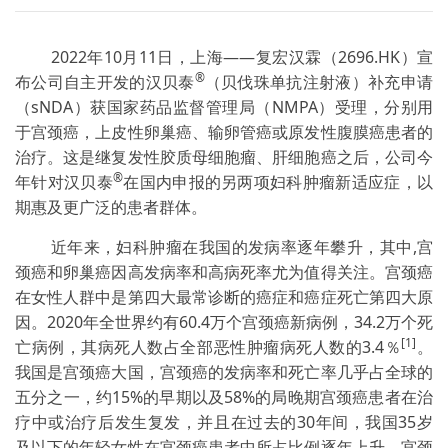
2022年10月11日，上海——复宏汉霖（2696.HK）宣
®
布公司自主开发的汉贝泰
（贝伐珠单抗注射液）补充申请
（sNDA）获国家药品监督管理局（NMPA）受理，分别用
于宫颈癌，上皮性卵巢癌、输卵管癌或原发性腹膜癌患者的
治疗。这是继复发性胶质母细胞瘤、肝细胞癌之后，公司今
®
年针对汉贝泰
在国内申报的另两项妇科肿瘤新适应症，以
期惠及更广泛的患者群体。
近年来，妇科肿瘤在我国的发病率逐年攀升，其中,宫
颈癌和卵巢癌因高发病率和高病死率尤为值得关注。宫颈癌
在女性人群中是第四大最常诊断的癌症和癌症死亡第四大原
因。2020年全世界约有60.4万个宫颈癌新病例，34.2万个死
[1]
亡病例，其病死人数占全部恶性肿瘤病死人数的3.4％
。
我国是宫颈癌大国，宫颈癌的发病率和死亡率几乎占全球的
五分之一，约15%的早期以及58%的局晚期宫颈癌患者在治
疗中或治疗后发生复发，并且在过去的30年间，我国35岁
及以下的年轻女性在宫颈癌患者中所占比例逐年上升，宫颈