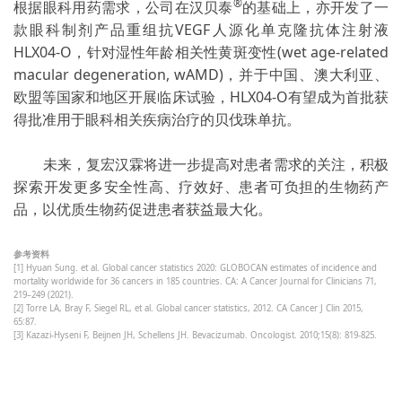
®
根据眼科用药需求，公司在汉贝泰
的基础上，亦开发了一
款眼科制剂产品重组抗VEGF人源化单克隆抗体注射液
HLX04-O，针对湿性年龄相关性黄斑变性(wet age-related
macular degeneration, wAMD)，并于中国、澳大利亚、
欧盟等国家和地区开展临床试验，HLX04-O有望成为首批获
得批准用于眼科相关疾病治疗的贝伐珠单抗。
未来，复宏汉霖将进一步提高对患者需求的关注，积极
探索开发更多安全性高、疗效好、患者可负担的生物药产
品，以优质生物药促进患者获益最大化。
参考资料
[1] Hyuan Sung. et al. Global cancer statistics 2020: GLOBOCAN estimates of incidence and
mortality worldwide for 36 cancers in 185 countries. CA: A Cancer Journal for Clinicians 71,
219–249 (2021).
[2] Torre LA, Bray F, Siegel RL, et al. Global cancer statistics, 2012. CA Cancer J Clin 2015,
65:87.
[3]
Kazazi-Hyseni F, Beijnen JH, Schellens JH. Bevacizumab. Oncologist. 2010;15(8): 819‐825.