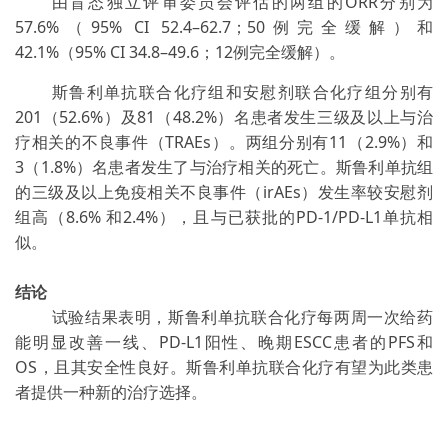
由盲态独立评审委员会评估的两组的
ORR
分别为
57.6%
（
95% CI 52.4
–
62.7
；
50
例完全缓解）和
42.1%
（
95% CI 34.8
–
49.6
；
12
例完全缓解）。
斯鲁利单抗联合化疗组和安慰剂联合化疗组分别有
201
（
52.6%
）及
81
（
48.2%
）名患者发生三级及以上与治
疗相关的不良事件（
TRAEs
）。两组分别有
11
（
2.9%
）和
3
（
1.8%
）名患者发生了与治疗相关的死亡。斯鲁利单抗组
的三级及以上免疫相关不良事件（
irAEs
）发生率较安慰剂
组高（
8.6%
和
2.4%
），且与已获批的
PD-1/PD-L1
单抗相
似。
结论
试验结果表明，斯鲁利单抗联合化疗每两周一次给药
能明显改善一线、
PD-L1
阳性、晚期
ESCC
患者的
PFS
和
OS
，且其安全性良好。斯鲁利单抗联合化疗有望为此类患
者提供一种新的治疗选择。