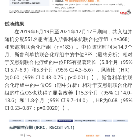
试验结果
在
2019
年
6
月
19
日至
2021
年
12
月
17
日期间，共入组并
随机分配
551
名患者进入斯鲁利单抗联合化疗组（
n=368
）
和安慰剂联合化疗组（
n=183
）。中位随访时间为
14.9
个
月。斯鲁利单抗联合化疗组中的中位
PFS
（最终分析）相对
于安慰剂联合化疗组的中位
PFS
有显著延长【
5.8
个月（
95%
CI 5.7
–
6.9
）和
5.3
个月（
95% CI 4.3
–
5.6
），风险比（
HR
）
为
0.60
（
95% CI 0.48
–
0.75
；
p<0.001
）】。斯鲁利单抗联
合化疗组中的中位
OS
（期中分析）相对于安慰剂联合化疗
组的中位
OS
也获得了显著改善【
15.3
个月（
95% CI 14.0
–
18.6
）和
11.8
个月（
95% CI 9.7
–
14.0
），
HR
为
0.68
（
95%
CI 0.53
–
0.87
；
p=0.0020
）】。