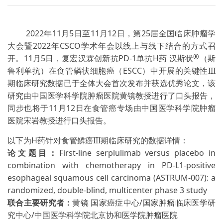
2022年
11
月
5
日至
11
月
12
日，第
25
届全国临床肿瘤学
大会暨
2022
年
CSCO
学术年会以线上与线下结合的方式召
®
开。
11
月
5
日，复宏汉霖创新抗
PD-1
单抗
H
药 汉斯状
（斯
鲁利单抗）在食管鳞状细胞癌（
ESCC
）中开展的关键性
III
期临床研究数据已于全体大会首次发布并获选优秀论文，该
研究由中国医学科学院肿瘤医院黄镜教授进行了口头报告，
同步也将于
11
月
12
日在食管癌专场由中国医学科学院肿瘤
医院宋岩教授进行口头报告。
以下为
H
药针对食管鳞癌
III
期临床研究的数据详情：
论文题目：
First-line serplulimab versus placebo in
combination with chemotherapy in PD-L1-positive
esophageal squamous cell carcinoma (ASTRUM-007): a
randomized, double-blind, multicenter phase 3 study
联合主要研究者：
黄镜 国家癌症中心
/
国家肿瘤临床医学研
究中心
/
中国医学科学院北京协和医学院肿瘤医院