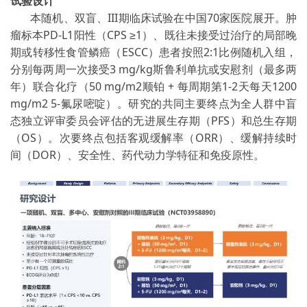
试验设计
本随机、双盲、
III
期临床试验在中国
70
家医院展开。肿
瘤标本
PD-L1
阳性（
CPS
≥
1
）、既往未接受过治疗的局部晚
期或转移性食管鳞癌（
ESCC
）患者按照
2:1
比例随机入组，
分别每两周一次接受
3 mg/kg
斯鲁利单抗或安慰剂（最多两
年）联合化疗（
50 mg/m2
顺铂
+
每周期第
1-2
天每天
1200
mg/m2 5-
氟尿嘧啶）。研究的共同主要终点为全人群中盲
态独立评审委员会评估的无进展生存期（
PFS
）和总生存期
（
OS
）。次要终点包括客观缓解率（
ORR
）、缓解持续时
间（
DOR
）、安全性、药代动力学特征和免疫原性。