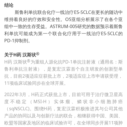
结论
斯鲁利单抗联合化疗一线治疗ES-SCLC在更长的随访中
维持着良好的疗效和安全性。OS亚组分析展示了在各个亚
组中一致的生存受益。ASTRUM-005研究的数据预示着斯鲁
利单抗可能成为第一个联合化疗用于一线治疗ES-SCLC的
PD-1抑制剂。
®
关于H药 汉斯状
®
H药 汉斯状
为重组人源化抗PD-1单抗注射液（通用名：斯
鲁利单抗注射液），是复宏汉霖首个自主研发的创新型单
抗，目前2项适应症获批上市，2项适应症上市申请获受理，
11项临床试验同步在全球开展。
2022年3月，H药正式获批上市，目前可用于治疗微卫星高
度不稳定（MSI-H）实体瘤、鳞状非小细胞肺癌
（sqNSCLC)。围绕H药，复宏汉霖积极推进其与公司其他
产品的协同以及与创新疗法的联合，相继获得中国、美国、
欧盟等国家及地区的临床试验许可，在全球同步开展11项肿