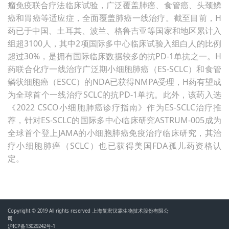
瘤免疫联合疗法临床试验，广泛覆盖肺癌、食管癌、头颈鳞
癌和胃癌等适应症，全面覆盖肺癌一线治疗。截至目前，H
药已于中国、土耳其、波兰、格鲁吉亚等国家和地区累计入
组超3100人，其中2项国际多中心临床试验入组白人的比例
超过30%，是拥有国际临床数据较多的抗PD-1单抗之一。H
药联合化疗一线治疗广泛期小细胞肺癌（ES-SCLC）和食管
鳞状细胞癌（ESCC）的NDA已获得NMPA受理，H药有望成
为全球首个一线治疗SCLC的抗PD-1单抗。此外，该药入选
《2022 CSCO小细胞肺癌诊疗指南》作为ES-SCLC治疗推
荐，针对ES-SCLC的国际多中心临床研究ASTRUM-005成为
全球首个登上JAMA的小细胞肺癌免疫治疗临床研究，其治
疗小细胞肺癌（SCLC）也已获得美国FDA孤儿药资格认
定。
Copyright © 2019 All rights reserved 上海复宏汉霖生物技术股份有限公
司
沪ICP备13029242号-1