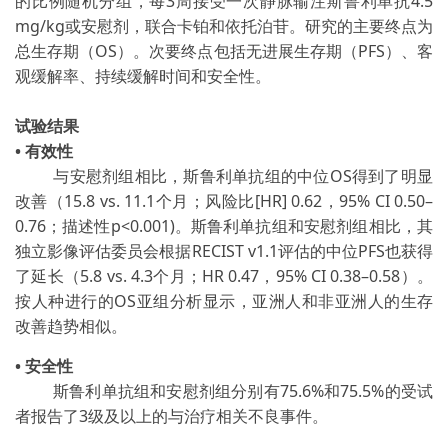
的比例随机分组，每3周接受一次静脉输注斯鲁利单抗4.5
mg/kg或安慰剂，联合卡铂和依托泊苷。研究的主要终点为
总生存期（OS）。次要终点包括无进展生存期（PFS）、客
观缓解率、持续缓解时间和安全性。
试验结果
• 有效性
与安慰剂组相比，斯鲁利单抗组的中位OS得到了明显
改善（15.8 vs. 11.1个月；风险比[HR] 0.62，95% CI 0.50–
0.76；描述性p<0.001)。斯鲁利单抗组和安慰剂组相比，其
独立影像评估委员会根据RECIST v1.1评估的中位PFS也获得
了延长（5.8 vs. 4.3个月；HR 0.47，95% CI 0.38–0.58）。
按人种进行的OS亚组分析显示，亚洲人和非亚洲人的生存
改善趋势相似。
• 安全性
斯鲁利单抗组和安慰剂组分别有75.6%和75.5%的受试
者报告了3级及以上的与治疗相关不良事件。