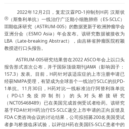
2022年12月2日，复宏汉霖PD-1抑制剂H药 汉斯状
Ⓡ
（斯鲁利单抗）一线治疗广泛期小细胞肺癌（ES-SCLC）
III期临床研究（ASTRUM-005）的数据更新于欧洲肿瘤学会
亚洲分会（ESMO Asia）年会发布。该研究数据被接收为
LBA（Late-breaking Abstract），由吉林省肿瘤医院程颖
教授进行口头报告。
ASTRUM-005研究结果曾在2022 ASCO年会上以口头
报告形式首次公布，并于国际顶级期刊
JAMA
（影响因子：
157.3）发表。目前，H药针对该适应症的上市注册申请已
经获NMPA受理，有望成为全球首个一线治疗SCLC的抗PD-
1单抗。11月30日，H药对比一线标准治疗阿替利珠单抗
（PD-L1免疫抑制剂）的头对头桥接研究
（NCT05468489）已在美国完成首例受试者给药。该研究
基于FDA针对H药治疗ES-SCLC递交上市申请的正向反馈及
FDA C类咨询会议的讨论结果，公司拟招募200名美国受试
者参与桥接临床试验，以评估H药在美国ES-SCLC患者中的