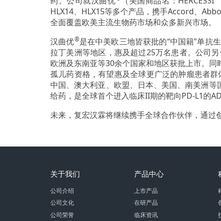
药。公司就汉曲优
（美国商品名：HERCESSI
HLX14、HLX15等多个产品，携手Accord、Abb
全面覆盖欧美主流生物药市场和众多新兴市场。
®
汉曲优
是在中美欧三地皆获批的“中国籍”单抗
拉丁美洲等地区，惠及超过25万名患者。公司另
欧洲及东南亚等30余个国家和地区获批上市。同时，H
孤儿药资格，有望惠及全球更广泛的肿瘤患者群体。
中国、澳大利亚、欧盟、日本、美国、南美洲等国家
给药，是全球首个进入临床II期的靶向PD-L1的A
未来，复宏汉霖将继续携手全球合作伙伴，通过
关于我们
产品中心
公司介绍
上市产品
公司文化
在研产品
公司荣誉
临床资讯