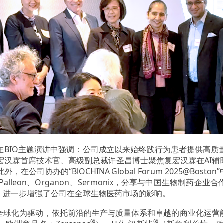
在BIO主题演讲中强调：公司成立以来始终践行为患者提供高质
宏汉霖首席技术官、高级副总裁许圣昌博士聚焦复宏汉霖在AI
公司协办的“BlOCHINA Global Forum 2025@B
's、Palleon、Organon、Sermonix，分享与中国生物
，进一步增强了公司在全球生物医药市场的影响。
全球化为驱动，依托前沿的生产与质量体系和卓越的商业化运营
®
®