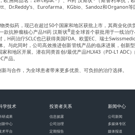
，欧洲商品名：Zercepac
）、H药 汉斯状
（斯鲁利单抗，欧洲商
ott、Dr.Reddy’s、Eurofarma、KGbio、Sandoz和
生物类似药，现已在超过50个国家和地区获批上市，其商业化
®
一款抗肿瘤核心产品H药 汉斯状
是全球首个获批用于一线治疗小
药治疗SCLC也已获得美国FDA、欧盟EC、瑞士Swissmedic
与此同时，公司高效推进创新管线产品的临床进展，创新型抗HE
和地区开展。潜在同类首创/最优产品HLX43（PD-L1 ADC
DC产品。
创新与合作，为全球患者带来更多优质、可负担的治疗选择。
科学技术
投资者关系
新闻中心
科研成果
信息披露
公司新闻
创新中心
公司治理
多媒体专区
技术平台
定期报告
媒体报道