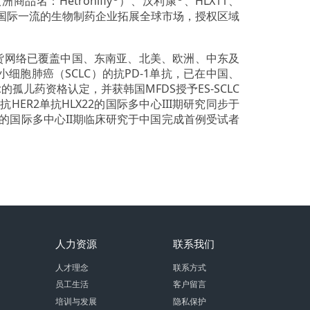
品名：Hetronifly
）、汉利康
、HLX11、
Organon等国际一流的生物制药企业拓展全球市场，授权区域
供货网络已覆盖中国、东南亚、北美、欧洲、中东及
细胞肺癌（SCLC）的抗PD-1单抗，已在中国、
的孤儿药资格认定，并获韩国MFDS授予ES-SCLC
R2单抗HLX22的国际多中心III期研究同步于
）的国际多中心II期临床研究于中国完成首例受试者
人力资源
联系我们
人才理念
联系方式
员工生活
客户留言
培训与发展
隐私保护