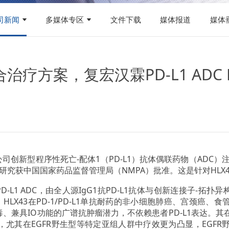
司新闻
多媒体专区
文件下载
媒体报道
媒体
疗方案，复宏汉霖PD-L1 ADC H
布，公司创新型程序性死亡-配体1（PD-L1）抗体偶联药物（ADC）
 期临床研究获中国国家药品监督管理局（NMPA）批准。这是针对HL
s）的PD-L1 ADC，由全人源IgG1抗PD-L1抗体与创新连接子-拓
前研究显示，HLX43在PD-1/PD-L1单抗耐药的非小细胞肺癌、
、兼具IO功能的广谱抗肿瘤潜力，不依赖患者PD-L1表达。其在
，尤其在EGFR野生型等特定亚组人群中疗效更为凸显，EGFR