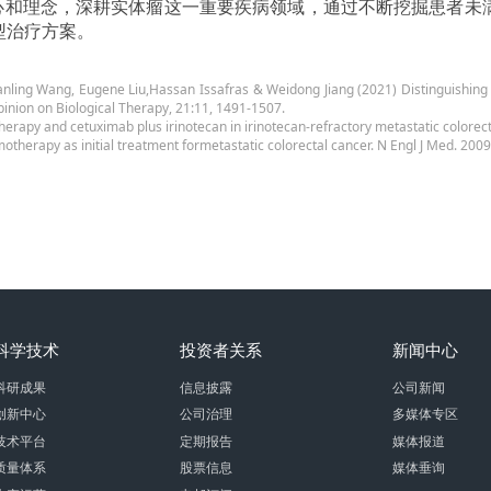
初心和理念，深耕实体瘤这一重要疾病领域，通过不断挖掘患者未
型治疗方案。
anling Wang, Eugene Liu,Hassan Issafras & Weidong Jiang (2021) Distinguishin
inion on Biological Therapy, 21:11, 1491-1507.
rapy and cetuximab plus irinotecan in irinotecan-refractory metastatic colorect
otherapy as initial treatment formetastatic colorectal cancer. N Engl J Med. 200
科学技术
投资者关系
新闻中心
科研成果
信息披露
公司新闻
创新中心
公司治理
多媒体专区
技术平台
定期报告
媒体报道
质量体系
股票信息
媒体垂询