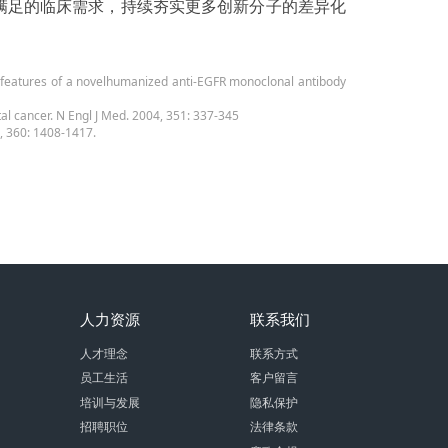
满足的临床需求，持续夯实更多创新分子的差异化
g features of a novelhumanized anti-EGFR monoclonal antibody
al cancer. N Engl J Med. 2004, 351: 337-345
9, 360: 1408-1417.
人力资源
联系我们
人才理念
联系方式
员工生活
客户留言
培训与发展
隐私保护
招聘职位
法律条款