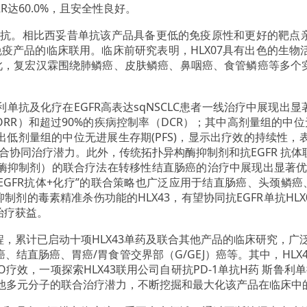
RR达60.0%，且安全性良好。
的单抗。相比西妥昔单抗该产品具备更低的免疫原性和更好的靶点亲
疫产品的临床联用。临床前研究表明，HLX07具有出色的生
此，复宏汉霖围绕肺鳞癌、皮肤鳞癌、鼻咽癌、食管鳞癌等多个实体
斯鲁利单抗及化疗在EGFR高表达sqNSCLC患者一线治疗中展现
RR）和超过90%的疾病控制率（DCR）；其中高剂量组的中位无
剂量组的中位无进展生存期(PFS)，显示出疗效的持续性，表明抗
联合协同治疗潜力。此外，传统拓扑异构酶抑制剂和抗EGFR 抗
酶抑制剂）的联合疗法在转移性结直肠癌的治疗中展现出显著优
EGFR抗体+化疗”的联合策略也广泛应用于结直肠癌、头颈鳞
抑制剂的毒素精准杀伤功能的HLX43，有望协同抗EGFR单抗HL
治疗获益。
程，累计已启动十项HLX43单药及联合其他产品的临床研究，广泛
直肠癌、胃癌/胃食管交界部（G/GEJ）癌等。其中，HLX43
O疗效，一项探索HLX43联用公司自研抗PD-1单抗H药 斯鲁利
与其他多元分子的联合治疗潜力，不断挖掘和最大化该产品在临床中