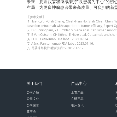
未来，复宏汉霖将继续秉持“以患者为中心”的
布局，为更多肿瘤患者带来高质量、可负担的新
【参考文献】
[1] Tseng,Yun-Chih Cheng, Chieh-Hsin Ho, Shih Chieh Chen, Y
based on cetuximab with superiorantitumor efficacy, Expert Op
[2] D Cunningham, Y Humblet, S Siena et al. Cetuximab monothe
[3] E Van Cutsem, CH Köhne, E Hitre et al. Cetuximab and chem
[4] I LLC. Cetuximab FDA label. 2021.09.24.
[5] A Inc. Panitumumab FDA label. 2025.01.16.
[6] 尼妥珠单抗注射液说明书. 2017.12.12.
关于我们
产品中心
公司介绍
上市产品
公司文化
在研产品
公司荣誉
临床资讯
董事会