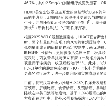
46.7%，其中2.5mg/kg剂量组疗效更为显著，O
HLX07是复宏汉霖自主开发的创新型抗EGFR
品的半衰期，3周的给药频率使其更适合与肿瘤免
[1]
生长，并与H药显示出很强的协同作用
。基于
®
斯状
（斯鲁利单抗）的II期临床探索。
根据2025 WCLC最新数据发布，HLX07联合
时，两个剂量组均实现了约70%的客观缓解率（O
低剂量组患者的病情仍在稳定控制中，尚无法得出低
断EGFR生长信号，更同步激活免疫应答，极具
究表明，西妥昔单抗与伊立替康（一类拓扑异构
[3-4]
获批用于该病的一线及后线治疗
。此外，“抗
PD-L1单抗的肿瘤免疫治疗（IO）与拓扑异构酶
更高的治疗潜力，进一步提升晚期实体瘤患者的
目前，复宏汉霖正全力推进HLX43的临床开发进
宫颈癌、肝细胞癌、食管鳞癌、头颈鳞癌、鼻咽癌、结
陆续在中美日澳等地启动。基于HLX43展现出的I
方案正在进行中。此外,公司积极探索HLX43