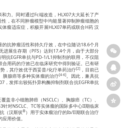
和力。同时通过Fc端改造，HLX07大大延长了产
物活性，在不同肿瘤模型中均能显著抑制肿瘤细胞的
瘤适应症，积极开展HLX07单药或联合H药 汉
出显著的抗肿瘤活性和持久疗效，在中位随访18.6个月
进展生存期（PFS）达到17.4个月，由于大部分
EGFR单抗与PD-1/L1抑制剂的联用，不仅阻
体联合用药的疗效已在临床研究中得到验证。已有研
[2]
势，其疗效优于西妥昔/化疗单药治疗
，目前已
[4-6]
癌、胰腺癌等多种实体瘤的治疗
。因此，兼具抗
X07，发挥出较拓扑异构酶抑制剂联合抗EGFR单抗
覆盖非小细胞肺癌（NSCLC）、胸腺癌（TC）、
针对NSCLC、TC等实体瘤的国际多中心II期临床
®
单抗（汉斯状
）用于实体瘤治疗的Ib/II期联合治疗
的应用价值。