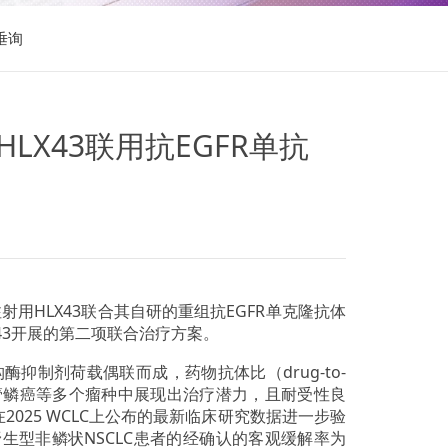
垂询
LX43联用抗EGFR单抗
注射用HLX43联合其自研的重组抗EGFR单克隆抗体
X43开展的第二项联合治疗方案。
扑异构酶抑制剂荷载偶联而成，药物抗体比（drug-to-
宫颈癌、食管鳞癌等多个瘤种中展现出治疗潜力，且耐受性良
2025 WCLC上公布的最新临床研究数据进一步验
野生型非鳞状NSCLC患者的经确认的客观缓解率为