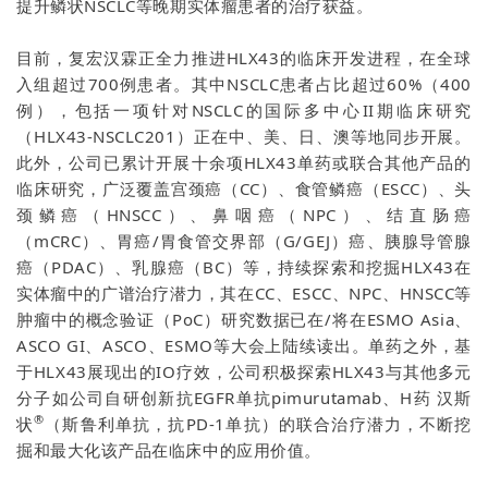
提升鳞状NSCLC等晚期实体瘤患者的治疗获益。
目前，复宏汉霖正全力推进HLX43的临床开发进程，在全球
入组超过700例患者。其中NSCLC患者占比超过60%（400
例），包括一项针对NSCLC的国际多中心II期临床研究
（HLX43-NSCLC201）正在中、美、日、澳等地同步开展。
此外，公司已累计开展十余项HLX43单药或联合其他产品的
临床研究，广泛覆盖宫颈癌（CC）、食管鳞癌（ESCC）、头
颈鳞癌（HNSCC）、鼻咽癌（NPC）、结直肠癌
（mCRC）、胃癌/胃食管交界部（G/GEJ）癌、胰腺导管腺
癌（PDAC）、乳腺癌（BC）等，持续探索和挖掘HLX43在
实体瘤中的广谱治疗潜力，其在CC、ESCC、NPC、HNSCC等
肿瘤中的概念验证（PoC）研究数据已在/将在ESMO Asia、
ASCO GI、ASCO、ESMO等大会上陆续读出。单药之外，基
于HLX43展现出的IO疗效，公司积极探索HLX43与其他多元
分子如公司自研创新抗EGFR单抗pimurutamab、H药 汉斯
®
状
（斯鲁利单抗，抗PD-1单抗）的联合治疗潜力，不断挖
掘和最大化该产品在临床中的应用价值。