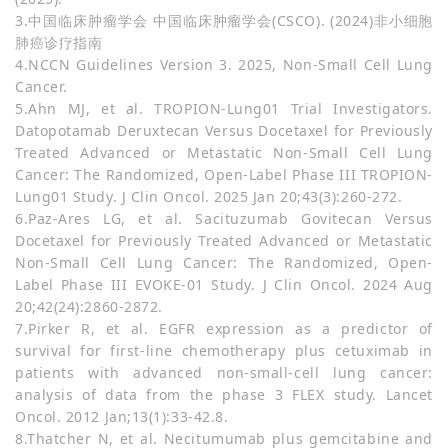
3.中国临床肿瘤学会 中国临床肿瘤学会(CSCO). (2024)非小细胞
肺癌诊疗指南
4.NCCN Guidelines Version 3. 2025, Non-Small Cell Lung
Cancer.
5.Ahn MJ, et al. TROPION-Lung01 Trial Investigators.
Datopotamab Deruxtecan Versus Docetaxel for Previously
Treated Advanced or Metastatic Non-Small Cell Lung
Cancer: The Randomized, Open-Label Phase III TROPION-
Lung01 Study. J Clin Oncol. 2025 Jan 20;43(3):260-272.
6.Paz-Ares LG, et al. Sacituzumab Govitecan Versus
Docetaxel for Previously Treated Advanced or Metastatic
Non-Small Cell Lung Cancer: The Randomized, Open-
Label Phase III EVOKE-01 Study. J Clin Oncol. 2024 Aug
20;42(24):2860-2872.
7.Pirker R, et al. EGFR expression as a predictor of
survival for first-line chemotherapy plus cetuximab in
patients with advanced non-small-cell lung cancer:
analysis of data from the phase 3 FLEX study. Lancet
Oncol. 2012 Jan;13(1):33-42.8.
8.Thatcher N, et al. Necitumumab plus gemcitabine and