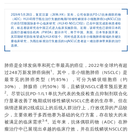
2026年5月28日，复宏汉霖（2696.HK）宣布，公司创新抗PD-L1抗体偶联药物
（ADC）HLX43用于既往治疗失败的晚期/转移性鳞状非小细胞肺癌(sqNSCLC)治
疗的II/III期国际多中心临床研究（HLX43-NSCLC302）已在中国完成首例患者给
药，标志着该研究在中国正式进入临床实施阶段。近期，该研究也已获得日本药
品医疗器械综合机构（PMDA）默示许可，将于中国、美国、日本等多国开展，
其III期研究阶段有望成为HLX43首个、同时也是其在非小细胞肺癌领域的关键注
册临床研究，为既往标准治疗失败后的sqNSCLC患者这一难治群体带来新的治疗
选择。
肺癌是全球发病率和死亡率最高的癌症，2022年全球约有超
1
过248万新发肺癌病例
。其中，非小细胞肺癌（NSCLC）是
最常见的肺癌类型（约85%），可分为鳞状细胞癌（约
30%）、肺腺癌（约50%）等，且鳞状NSCLC通常预后更差
2
。尽管以抗PD-1/L1单抗为代表的免疫检查点抑制剂联合化
疗显著改善了晚期或转移性鳞状NSCLC患者的生存率。但在
病情进展的2线或以上的后线人群治疗上，疗效优异的产品较
少，主要依赖于多西他赛为基础的化疗方案，存在较大的未
3-4
被满足的临床需求
。近年来，抗体偶联药物（ADC）在肿
瘤治疗中已展现出卓越的临床疗效，并在后线鳞状NSCLC的