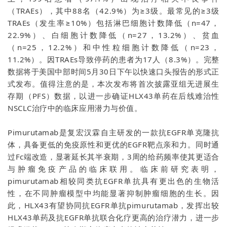
（TRAEs），其中88名（42.9%）为≥3级。最常见的≥3级
TRAEs（发生率≥10%）包括淋巴细胞计数降低（n=47，
22.9%）、白细胞计数降低（n=27，13.2%）、贫血
（n=25，12.2%）和中性粒细胞计数降低（n=23，
11.2%）。因TRAEs导致停药的患者为17人（8.3%）。完整
数据将于美国中部时间5月30日下午以快速口头报告的形式正
式发布。值得注意的是，本次发布将首次披露亚组无进展生
存期（PFS）数据，以进一步确证HLX43单药在后线难治性
NSCLC治疗中的临床应用潜力与价值。
Pimurutamab是复宏汉霖自主研发的一款抗EGFR单克隆抗
体，具备更低的免疫原性和更优的EGFR靶点亲和力。同时通
过Fc端改造，显著延长其半衰期，3周的给药频率使其更适合
与肿瘤免疫产品的临床联用。临床前研究表明，
pimurutamab相较同类抗EGFR单抗具有更出色的生物活
性，在不同肿瘤模型中均能显著抑制肿瘤细胞的生长。因
此，HLX43有望协同抗EGFR单抗pimurutamab，发挥出较
HLX43单药及抗EGFR单抗联合化疗更高的治疗潜力，进一步