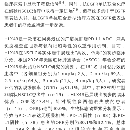
5-6
临床探索中显示了积极信号
。同时，抗EGFR单抗联合化疗
7-9
在鳞状NSCLC治疗中取得一定进展
，但疗效多集中于EGFR
高表达人群。抗EGFR单抗联合新型治疗方案在EGFR低表达
患者中的疗效亟待进一步探索。
HLX43是一款潜在同类最优的广谱抗肿瘤PD-L1 ADC，兼具
免疫检查点阻断与载荷细胞毒性的双重作用机制。目前，
HLX43在NSCLC等实体瘤中展现出“高效、低毒”的初步临床
疗效。根据2026年美国临床肿瘤学会（ASCO）年会公布的
HLX43单药治疗NSCLC研究的摘要， 在161名可评估疗效的
患者中（各剂量组分别为1 mg/kg 2人、2 mg/kg 69人、
2.5 mg/kg 64人、3 mg/kg21人、4 mg/kg 5人），研究者
评估的客观缓解率（ORR）为31.1%。其中，在EGFR野生型
非鳞状NSCLC患者中（n=19），HLX43已展现出初步的临床
优势，ORR达47.4%。针对既往多西他赛失败的患者
（n=15），ORR仍达到40.0%。生物标志物探索分析显示，
疗效与PD-L1表达无明显相关，PD-L1阳性（n=83）和PD-
L1阴性（n=78）患者的ORR分别为30.1%和32.1%。总体
上，199名患者（97.1%）出现治疗相关不良事件