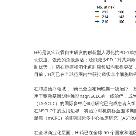
H药是复宏汉霖自主研发的创新型人源化抗PD-1单
现快速、强效的免疫激活；还能减少PD-1对共刺激
制优势，H药在肺癌和消化道肿瘤领域均取得突破，是
目前，H药已在全球范围内**获批鳞状非小细胞肺癌（s
在肺癌治疗领域，H药已全面布局晚期一线治疗。基于A
用于驱动基因阴性晚期nsqNSCLC的一线治疗
（LS-SCLC）的国际多中心Ⅲ期研究已完成患者入
在NSCLC中的应用边界，将治疗时机前移至围术
肠癌（mCRC）的Ⅲ期国际多中心临床研究（ASTR
在全球商业化层面，H 药已在全球 50 个国家和