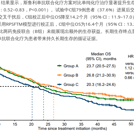
6.2–24.6）。结果显示，斯鲁利单抗联合化疗方案对比单纯化疗治疗显著
I：0.52–0.83，P<0.001）。试验中C组79例患者（37.6%）
扰后，C组校正后中位OS降至14.2个月（95% CI：11.9–1
01）。采用RPSFTM模型进行校正后，C组中位OS为16.4个月（95% CI：1
（A组）相比两药免疫联合（B组）未能展现出额外的生存获益。长期生存终点
利单抗联合化疗为患者带来持久长期生存的循证证据。