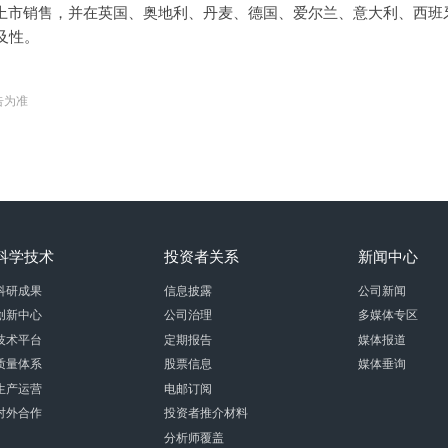
现上市销售，并在英国、奥地利、丹麦、德国、爱尔兰、意大利、西班
及性。
告为准
科学技术
投资者关系
新闻中心
科研成果
信息披露
公司新闻
创新中心
公司治理
多媒体专区
技术平台
定期报告
媒体报道
质量体系
股票信息
媒体垂询
生产运营
电邮订阅
对外合作
投资者推介材料
分析师覆盖