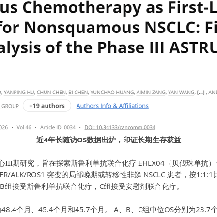
近4年长随访OS数据出炉，印证长期生存获益
心III期研究，旨在探索斯鲁利单抗联合化疗 ±
HLX04
（贝伐珠单抗）一
R/ALK/ROS1 突变的局部晚期或转移性非鳞 NSCLC 患者，按1
，B组接受斯鲁利单抗联合化疗，C组接受安慰剂联合化疗。
个月、45.4个月和45.7个月。 A、B、C组中位OS分别为23.7个月（95