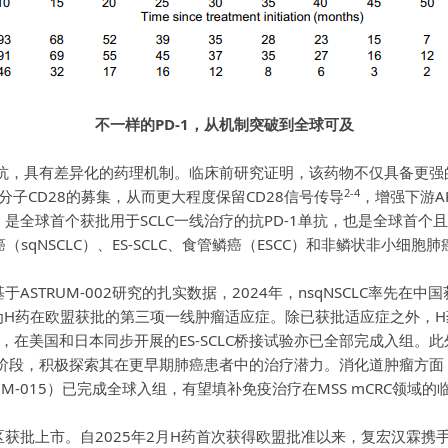
不一样的PD-1，从机制突破到全球可及
抗，具有差异化的药理机制。临床前研究证明，该药物不仅具备更强的P
2-4
分子CD28的募集，从而更大程度保留CD28信号传导
，增强下游A
全球首个获批用于SCLC一线治疗的抗PD-1单抗，也是全球首个且
qNSCLC）、ES-SCLC、食管鳞癌（ESCC）和非鳞状非小细胞肺
STRUM-002研究的扎实数据，2024年，nsqNSCLC率先在中
，成为H药在欧盟获批的第三项一线肿瘤适应症。除已获批适应症之外
组，在美国和日本同步开展的ES-SCLC桥接试验亦已全部完成入组。
期阶段，积极探索其在更早期肺癌患者中的治疗潜力。消化道肿瘤方
UM-015）已完成全球入组，有望填补免疫治疗在MSS mCRC领域的
地区获批上市。自2025年2月H药首次获得欧盟批准以来，复宏汉霖携手