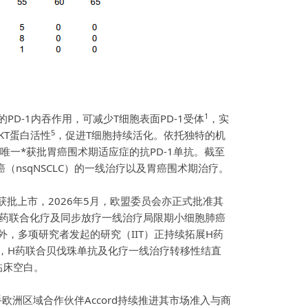
1
D-1内吞作用，可减少T细胞表面PD-1受体
，实
5
KT蛋白活性
，促进T细胞持续活化。依托独特的机
唯一*获批胃癌围术期适应症的抗PD-1单抗。截至
癌（nsqNSCLC）的一线治疗以及胃癌围术期治疗。
国获批上市，2026年5月，欧盟委员会亦正式批准其
，H药联合化疗及同步放疗一线治疗局限期小细胞肺癌
此外，多项研究者发起的研究（IIT）正持续拓展H药
面，H药联合贝伐珠单抗及化疗一线治疗转移性结直
临床空白。
欧洲区域合作伙伴Accord持续推进其市场准入与商