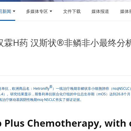
司新闻
多媒体专区
文件下载
媒体报道
媒体
霖H药 汉斯状®非鳞非小最终分析数
®
单抗，欧洲商品名：Hetronifly
）一线治疗晚期非鳞状非小细胞肺癌（nsqNSCLC）
8.4）。研究结果显示，
斯鲁利单抗
联合化疗组的中位总生存期（mOS）达到26.8个月，
治疗驱动基因阴性晚期nsq-NSCLC夯实了循证证据。