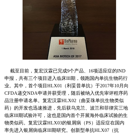
截至目前，复宏汉霖已完成9个产品、16项适应症的IND
申报，共有三个项目进入临床III期，领跑国内单抗生物药行
业。其中，首个项目HLX01（利妥昔单抗）于2017年10月向
CFDA递交NDA申请并获受理，随后被纳入优先审评程序药
品注册申请名单。复宏汉霖HLX02（曲妥珠单抗生物类似
药）的开发也迅速推进，先后获乌克兰、波兰和菲律宾三地
临床III期试验许可，这也是国内首个开展海外临床试验的生
物类似药。复宏汉霖HLX03的银屑病（PS）适应症在国内
率先进入银屑病临床III期研究。创新型单抗HLX07（抗