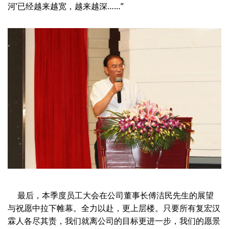
河’已经越来越宽，越来越深……”
最后，本季度员工大会在公司董事长傅洁民先生的展望
与祝愿中拉下帷幕。全力以赴，更上层楼。只要所有复宏汉
霖人各尽其责，我们就离公司的目标更进一步，我们的愿景