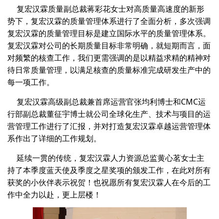
复宏汉霖质量副总裁蒋彩花女士对高质量高速度的新形
势下，复宏汉霖的质量管理体系进行了全面分析，多次强调
复宏汉霖的质量管理目标是建立国际水平的质量管理体系。
复宏汉霖对公司的长期质量目标非常明确，就短期而言，面
对频繁的核查工作，我们更需强调的是以精益求精的精神对
待日常质量管理，以满足核查的质量标准完成研发生产中的
每一项工作。
复宏汉霖高级副总裁兼首席运营官张均利博士和CMC运
行部副总裁董征宇博士就公司全球化生产、技术与项目的运
营管理工作进行了汇报，并对打造复宏汉霖卓越运营管理体
系作出了详细的工作规划。
延续一贯的传统，复宏汉霖人力资源总监黄心茗女士主
持了本季度蓝天使及季度之星奖项的颁发工作，在此对所有
获奖的小伙伴表示祝贺！也祝愿所有复宏汉霖人在今后的工
作中全力以赴，更上层楼！