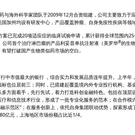
药与海外科学家团队于2009年12月合资组建，公司主要致力
美国加州均设有研发中心，产品覆盖肿瘤、自身免疫性疾病等领
方案已完成20项适应症的临床试验申请，累计获得全球范围内25
®
。公司首个治疗淋巴瘤的产品利妥昔单抗注射液（美罗华
的生
，有望打破国产生物类似药市场的空白。
商行中市值最大的银行 ，综合实力和发展品质连年提升。上半年
指标也位居前三；同时，已搭建起覆盖境内外专业投行机构、基
从多方面着手，先行先试，着力打造科创金融特色。包括在顶层
医疗和信息技术行业，形成了一批专业化服务的范本；在合作模
融示范区”；在服务创新上，依托自身集团联动优势，探索形成了“
0亿元，上海地区市场份额占比近1/4。