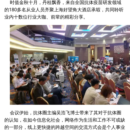
时值金秋十月，丹桂飘香，来自全国抗体疫苗研发领域
的180多名从业人员齐聚上海好望角大酒店承嘏，共同聆听
业内十数位行业大咖、前辈的精彩分享。
会议伊始，抗体圈主编吴浩飞博士带来了其对于抗体圈
的认知，在如今信息化社会，网络作为生活和工作不可或缺
的一部分，线上更快捷的跨越空间的交流方式会是个人事业