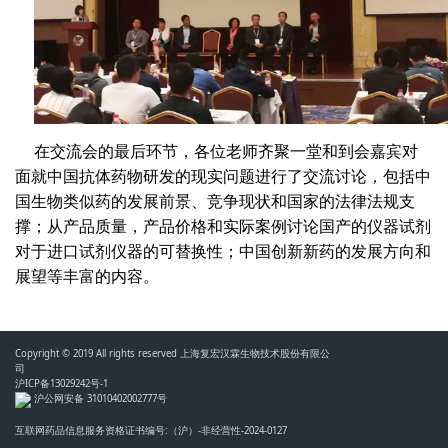
在交流会的最后环节，各位老师齐聚一堂和到会嘉宾对
面就中国抗体药物研发的现实问题进行了交流讨论，包括中
国生物类似药的发展前景、竞争现状和国家的法律法规支
撑；从产品质量，产品价格和实际案例讨论国产的仪器试剂
对于进口试剂仪器的可替换性；中国创新新药的发展方向和
展望等丰富的内容。
Copyright © 2019 All rights reserved 上海复宏汉霖生物技术股份有限公
司
沪ICP备13029242号-1
沪公网安备 31010402002777号
互联网药品信息服务资格证书编号:（沪）-非经营性-2024-0127