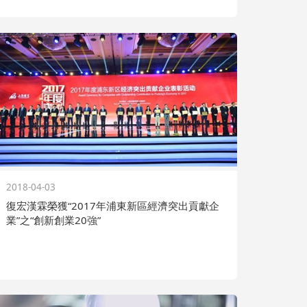
2018-04-03
復宏漢霖榮獲“2017年浦東新區經濟突出貢獻企
業”之“創新創業20強”