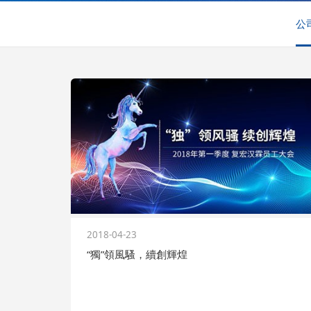
公
2018-04-23
“獨”領風騷，續創輝煌