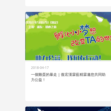
2018-04-17
一個雞蛋的暴走 | 復宏漢霖藍精霖邀您共同助
力公益！