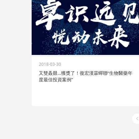
2018-03-30
又雙叒叕...獲獎了！復宏漢霖蟬聯“生物醫藥年
度最佳投資案例”