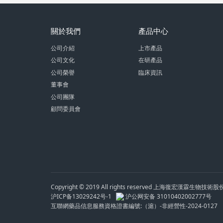
關於我們
產品中心
公司介紹
上市產品
公司文化
在研產品
公司榮譽
臨床資訊
董事會
公司團隊
顧問委員會
Copyright © 2019 All rights reserved 上海復宏漢霖生物技
沪ICP备13029242号-1
沪公网安备 31010402002777号
互聯網藥品信息服務資格證書編號:（滬）-非經營性-2024-0127