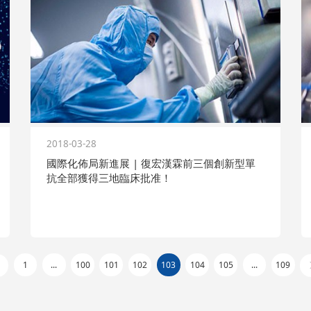
2018-03-28
國際化佈局新進展 | 復宏漢霖前三個創新型單
抗全部獲得三地臨床批准！
1
...
100
101
102
103
104
105
...
109