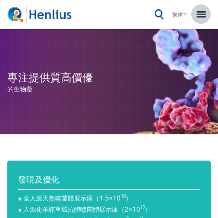
繁体
專注提供質高價優
的生物藥
發現及優化
10
● 全人源天然噬菌體展示庫（1.5×10
）
12
● 人源化羊駝單域抗體噬菌體展示庫（2×10
）