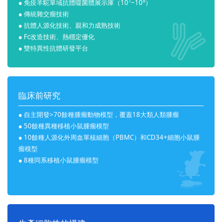
7
8
● 免疫羊駝單域抗體噬菌體展示庫（10
~10
）
● 傳統雜交瘤技術
● 抗體人源化技術、親和力成熟技術
● Fc改造技術、熱穩定優化
● 雙特異性抗體研發平台
臨床前研究
● 自主開發>70餘種腫瘤動物模型，覆蓋18大類人類腫瘤
● 50餘種異種移植小鼠腫瘤模型
● 10餘種人源化外周血單核細胞（PBMC）和CD34+細胞小鼠腫
瘤模型
● 8種同系移植小鼠腫瘤模型