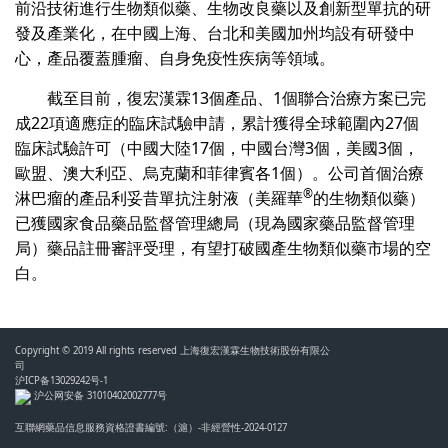
前沿技術進行生物類似藥、生物改良藥以及創新型單抗的研
發及產業化，在中國上海、台北和美國加州均設有研發中
心，產品覆蓋腫瘤、自身免疫性疾病等領域。
截至目前，復宏漢霖13個產品、1個聯合治療方案已完
成22項適應症的臨床試驗申請，累計獲得全球範圍內27個
臨床試驗許可（中國大陸17個，中國台灣3個，美國3個，
歐盟、澳大利亞、烏克蘭和菲律賓各1個）。公司首個治療
®
淋巴瘤的產品利妥昔單抗注射液（美羅華
的生物類似藥）
已獲國家食品藥品監督管理總局（現為國家藥品監督管理
局）藥品註冊審評受理，有望打破國產生物類似藥市場的空
白。
Copyright © 2019 All rights reserved 上海復宏漢霖生物技術股份有限公
司
沪ICP备13029242号-1
沪公网安备 31010402002777号
互聯網藥品信息服務資格證書編號:（滬）-非經營性-2024-0127