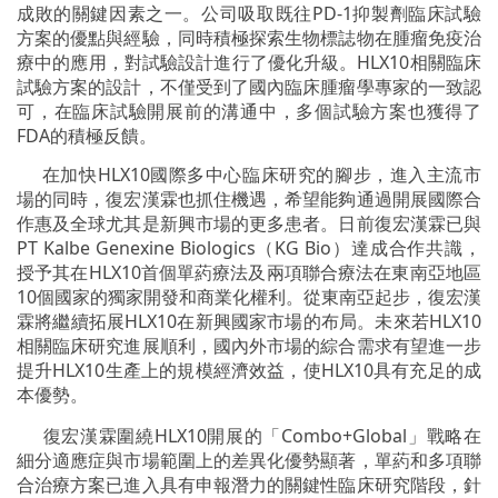
成敗的關鍵因素之一。公司吸取既往PD-1抑製劑臨床試驗
方案的優點與經驗，同時積極探索生物標誌物在腫瘤免疫治
療中的應用，對試驗設計進行了優化升級。HLX10相關臨床
試驗方案的設計，不僅受到了國內臨床腫瘤學專家的一致認
可，在臨床試驗開展前的溝通中，多個試驗方案也獲得了
FDA的積極反饋。
在加快HLX10國際多中心臨床研究的腳步，進入主流市
場的同時，復宏漢霖也抓住機遇，希望能夠通過開展國際合
作惠及全球尤其是新興市場的更多患者。日前復宏漢霖已與
PT Kalbe Genexine Biologics（KG Bio）達成合作共識，
授予其在HLX10首個單葯療法及兩項聯合療法在東南亞地區
10個國家的獨家開發和商業化權利。從東南亞起步，復宏漢
霖將繼續拓展HLX10在新興國家市場的布局。未來若HLX10
相關臨床研究進展順利，國內外市場的綜合需求有望進一步
提升HLX10生產上的規模經濟效益，使HLX10具有充足的成
本優勢。
復宏漢霖圍繞HLX10開展的「Combo+Global」戰略在
細分適應症與市場範圍上的差異化優勢顯著，單葯和多項聯
合治療方案已進入具有申報潛力的關鍵性臨床研究階段，針