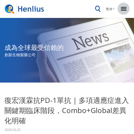
繁体
成為全球最受信賴的
創新生物製藥公司
復宏漢霖抗PD-1單抗 | 多項適應症進入
關鍵期臨床階段，Combo+Global差異
化明確
2020-03-25