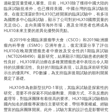
過歐盟質量受權人審查。目前，HLX10除了獲得中國大陸的
臨床試驗批准外，也已獲得美國、中國台灣的臨床試驗批
准。在復宏漢霖針對HLX10已經開展的臨床試驗中，有多項
為國際多中心臨床試驗，顯示了公司對於HLX10國際質量的
充足信心。走向美國等海外市場，惠及全球患者也將成為
HLX10未來主要的差異化優勢與亮點。
在2019年全國臨床腫瘤學大會（CSCO）和2019歐洲腫
瘤內科學會（ESMO）亞洲年會上，復宏漢霖分享了評估
HLX10在晚期實體瘤患者中療效及安全性的1期臨床試驗
（NCT02648490）最新研究，結果顯示1期試驗患者的耐受
性良好，HLX10單葯治療在多種實體瘤患者中表現出令人期
待的抗腫瘤活性。良好的1期臨床表現，以及臨床前研究顯
示出的優異PK、PD數據，為支持臨床後期試驗的順利開展
奠定了基礎。
HLX10作為創新型抗PD-1單抗，其臨床試驗是探索性的
研究，需要不停探索不同給藥劑量、用藥方式、不良反應的
處理等，對臨床團隊有着很高的要求。HLX10臨床試驗都由
國內知名的腫瘤專家擔任主要研究者，帶領專業權威、經驗
豐富的臨床團隊開展。此外，試驗方案的設計也是影響研究