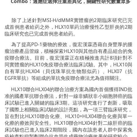
Combo：適應症選擇注重差異化，關鍵性研究數量眾多
除了上述針對MSI-H/dMMR實體瘤的2期臨床研究已完
成首例患者給葯之外，HLX10單葯治療慢性乙型肝炎的2期
臨床研究也已完成首例患者給葯。
為了提高PD-1藥物的療效，復宏漢霖憑藉自身豐厚的腫
瘤治療產品管線，積極探索HLX10與其他自有產品組合的免
疫聯合療法。目前，復宏漢霖正在積極推進共計8項針對不
同實體瘤的HLX10免疫聯合療法臨床試驗。其中，HLX10與
自有單抗HLX04（貝伐珠單抗生物類似葯）、HLX07（抗
EGFR單抗）等組成的單抗免疫聯合療法尤為值得關注。
HLX10聯合HLX04的聯合治療方案為國內首個獲得IND批
准的國產單抗聯合療法，針對一線非鱗狀非小細胞肺癌的臨
床試驗已進入關鍵的臨床3期。這項研究進行了創新，吸取
了國際上相關臨床試驗的設計亮點，為一項三臂臨床研究，
旨在對比HLX10聯合化療、HLX10+HLX04聯合化療與單一
化療的療效與安全性。HLX10聯合HLX04針對二線肝癌的臨
床試驗也已進入臨床2期階段，國內在該患者人群中探索免
疫檢查點抑製劑聯合抗血管生成藥物治療效果的研究較少，