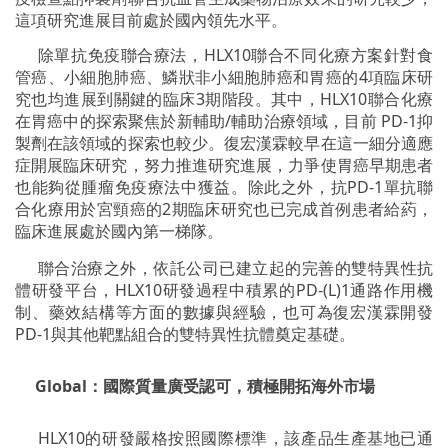
這項研究進展目前處於國內領先水平。
除單抗免疫聯合療法，HLX10聯合不同化療方案針對食
管癌、小細胞肺癌、鱗狀非小細胞肺癌和胃癌的4項臨床研
究也均進展到關鍵的臨床3期階段。其中，HLX10聯合化療
在胃癌中的探索聚焦於新輔助/輔助治療領域，目前 PD-1抑
製劑在該領域的探索也較少。復宏漢霖較早在這一細分適應
症開展臨床研究，努力推進研究進展，力爭使胃癌早期患者
也能夠從腫瘤免疫療法中獲益。除此之外，抗PD-1單抗聯
合化療用於宮頸癌的2期臨床研究也已完成首例患者給葯，
臨床進展處於國內第一梯隊。
聯合治療之外，依託公司已建立起的完善的雙特異性抗
體研發平台，HLX10研發過程中積累的PD-(L)1通路作用機
制、藥效結構等方面的數據與經驗，也可為復宏漢霖開發
PD-1與其他靶點組合的雙特異性抗體奠定基礎。
Global：國際質量廣受認可，積極開拓海外市場
HLX10的研發嚴格按照國際標準，該產品生產基地已通