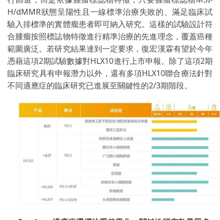
H/dMMR狀態呈陽性且一線標準治療失敗的、滿足臨床試
驗入排標準的實體瘤患者即可納入研究。這樣的試驗設計符
合腫瘤按照標誌物特徵進行精準治療的先進理念，覆蓋癌種
範圍廣泛。若研究結果達到一定要求，復宏漢霖有望於今年
憑藉這項2期試驗數據對HLX10進行上市申報。除了這項2期
臨床研究具有申報潛力以外，還有多項HLX10聯合療法針對
不同適應症的臨床研究已進展至關鍵性的2/3期階段。