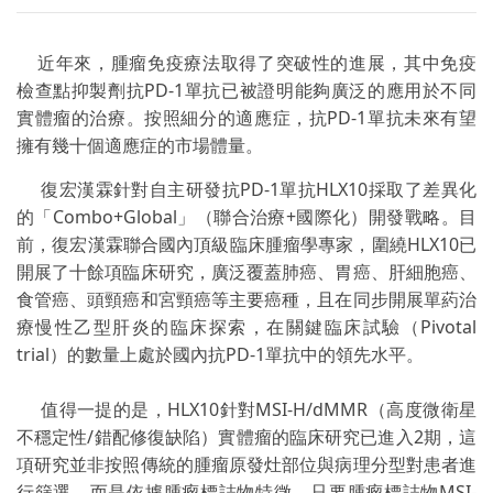
近年來，腫瘤免疫療法取得了突破性的進展，其中免疫
檢查點抑製劑抗PD-1單抗已被證明能夠廣泛的應用於不同
實體瘤的治療。按照細分的適應症，抗PD-1單抗未來有望
擁有幾十個適應症的市場體量。
復宏漢霖針對自主研發抗PD-1單抗HLX10採取了差異化
的「Combo+Global」（聯合治療+國際化）開發戰略。目
前，復宏漢霖聯合國內頂級臨床腫瘤學專家，圍繞HLX10已
開展了十餘項臨床研究，廣泛覆蓋肺癌、胃癌、肝細胞癌、
食管癌、頭頸癌和宮頸癌等主要癌種，且在同步開展單葯治
療慢性乙型肝炎的臨床探索，在關鍵臨床試驗（Pivotal
trial）的數量上處於國內抗PD-1單抗中的領先水平。
值得一提的是，HLX10針對MSI-H/dMMR（高度微衛星
不穩定性/錯配修復缺陷）實體瘤的臨床研究已進入2期，這
項研究並非按照傳統的腫瘤原發灶部位與病理分型對患者進
行篩選，而是依據腫瘤標誌物特徵，只要腫瘤標誌物MSI-