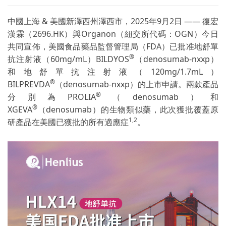
中國上海 & 美國新澤西州澤西市，2025年9月2日 —— 復宏
漢霖（2696.HK）與Organon（紐交所代碼：OGN）今日
共同宣佈，美國食品藥品監督管理局（FDA）已批准地舒單
®
抗注射液（60mg/mL）BILDYOS
（denosumab-nxxp）
和地舒單抗注射液（120mg/1.7mL）
®
BILPREVDA
（denosumab-nxxp）的上市申請。兩款產品
®
分別為PROLIA
（denosumab）和
®
XGEVA
（denosumab）的生物類似藥，此次獲批覆蓋原
1,2
研產品在美國已獲批的所有適應症
。