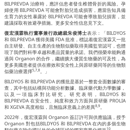
BILPREVDA 治療時，應評估患者發生椎體骨折的風險。孕
婦使用 BILPREVDA 可能會對胎兒造成損害，應當告知具備
生育力的女性暴露於 BILPREVDA 可能會導致胎兒損害，並
建議採取有效避孕措施。更多安全性信息見下文。
復宏漢霖執行董事兼行政總裁朱俊博士
表示：「BILDYOS
和 BILPREVDA 獲得美國 FDA 批准，標誌着復宏漢霖又一批
自主研發、自主生產的生物類似藥取得美國監管認可，也體
現了我們對科學卓越和產品質量的承諾。我們很榮幸能夠通
過與 Organon 的合作，繼續擴大優質生物藥的可及性，為
更多美國患者提供在療效和安全性上與原研藥同等的生物類
5,7,8
似藥治療選擇
。」
BILDYOS 和 BILPREVDA 的獲批是基於一整套全面數據的審
查，其中包括結構與功能分析數據、臨床藥代動力學數據，
以及一項臨床對比研究。研究表明，BILDYOS 和
BILPREVDA 在安全性、純度和效力方面與原研藥 PROLIA
8,9
和 XGEVA 高度相似，且無臨床意義上的差異
。
2022年，復宏漢霖與 Organon 簽訂許可與供應協議，授予
Organon 對包括BILDYOS 和 BILPREVDA 在內的多個生物
10