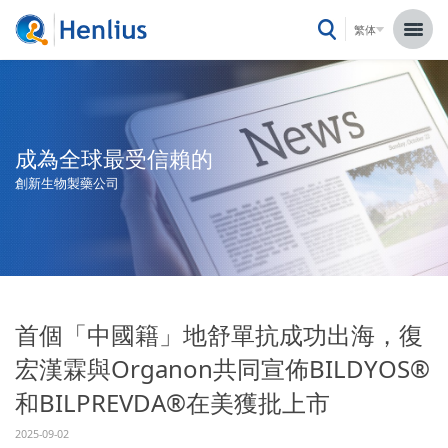
繁体
成為全球最受信賴的
創新生物製藥公司
首個「中國籍」地舒單抗成功出海，復
宏漢霖與Organon共同宣佈BILDYOS®
和BILPREVDA®在美獲批上市
2025-09-02