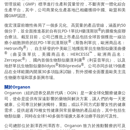
管理規範（GMP）標準進行生產和質量管控，不斷夯實一體化綜合
生產平台，其中，公司商業化生產基地已相繼獲得中國、歐盟和美
國GMP認證。
復宏漢霖前瞻性佈局了一個多元化、高質量的產品管線，涵蓋約50
®
個分子，並全面推進基於自有抗PD-1單抗H藥漢斯狀
的腫瘤免疫聯
合療法。截至目前，公司已獲批上市產品包括全球首個獲批一線治
®
療小細胞肺癌的抗PD-1單抗漢斯狀
（斯魯利單抗，歐洲商品名：
®
Hetronifly
）、自主研發的中美歐三地獲批單抗生物類似藥漢曲優
®
™
（曲妥珠單抗，美國商品名：HERCESSI
，歐洲商品名：
®
®
Zercepac
）、國內首個生物類似藥漢利康
（利妥昔單抗）、以及
®
®
地舒單抗生物類似藥Bildyos
和Bilprevda
。公司亦同步就19個產
品在全球範圍內開展30多項臨床試驗，對外授權全面覆蓋歐美主流
生物藥市場和眾多新興市場。
關於Organon
Organon（紐約證券交易所代碼：OGN）是一家全球化醫療健康公
司，使命是提供有深遠影響的藥物與解決方案，讓人們的每一天更
健康。公司專注於解決獨特，重點，或以不同方式影響女性的健康
需求，提供超過70種女性健康與常規藥物的產品組合，其中包括生
物類似藥，同時在全球140多個市場擴大基本治療手段的可及性。
公司總部位於新澤西州澤西市。Organon 致力於推動醫療的可及