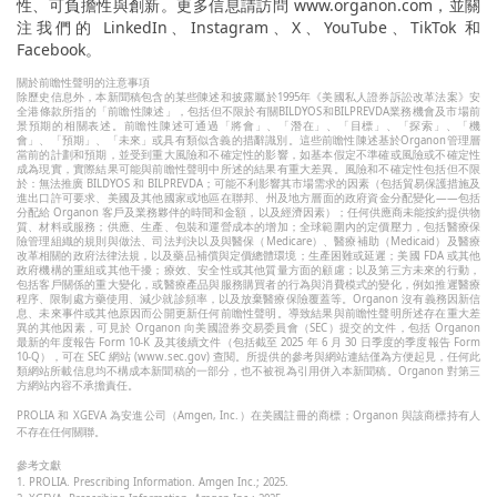
性、可負擔性與創新。更多信息請訪問 www.organon.com，並關
注我們的 LinkedIn、Instagram、X、YouTube、TikTok 和
Facebook。
關於前瞻性聲明的注意事項
除歷史信息外，本新聞稿包含的某些陳述和披露屬於1995年《美國私人證券訴訟改革法案》安
全港條款所指的「前瞻性陳述」，包括但不限於有關BILDYOS和BILPREVDA業務機會及市場前
景預期的相關表述。前瞻性陳述可通過「將會」、「潛在」、「目標」、「探索」、「機
會」、「預期」、「未來」或具有類似含義的措辭識別。這些前瞻性陳述基於Organon管理層
當前的計劃和預期，並受到重大風險和不確定性的影響，如基本假定不準確或風險或不確定性
成為現實，實際結果可能與前瞻性聲明中所述的結果有重大差異。風險和不確定性包括但不限
於：無法推廣 BILDYOS 和 BILPREVDA；可能不利影響其市場需求的因素（包括貿易保護措施及
進出口許可要求、美國及其他國家或地區在聯邦、州及地方層面的政府資金分配變化——包括
分配給 Organon 客戶及業務夥伴的時間和金額，以及經濟因素）；任何供應商未能按約提供物
質、材料或服務；供應、生產、包裝和運營成本的增加；全球範圍內的定價壓力，包括醫療保
險管理組織的規則與做法、司法判決以及與醫保（Medicare）、醫療補助（Medicaid）及醫療
改革相關的政府法律法規，以及藥品補償與定價總體環境；生產困難或延遲；美國 FDA 或其他
政府機構的重組或其他干擾；療效、安全性或其他質量方面的顧慮；以及第三方未來的行動，
包括客戶關係的重大變化，或醫療產品與服務購買者的行為與消費模式的變化，例如推遲醫療
程序、限制處方藥使用、減少就診頻率，以及放棄醫療保險覆蓋等。Organon 沒有義務因新信
息、未來事件或其他原因而公開更新任何前瞻性聲明。導致結果與前瞻性聲明所述存在重大差
異的其他因素，可見於 Organon 向美國證券交易委員會（SEC）提交的文件，包括 Organon
最新的年度報告 Form 10-K 及其後續文件（包括截至 2025 年 6 月 30 日季度的季度報告 Form
10-Q），可在 SEC 網站 (www.sec.gov) 查閱。所提供的參考與網站連結僅為方便起見，任何此
類網站所載信息均不構成本新聞稿的一部分，也不被視為引用併入本新聞稿。Organon 對第三
方網站內容不承擔責任。
PROLIA 和 XGEVA 為安進公司（Amgen, Inc.）在美國註冊的商標；Organon 與該商標持有人
不存在任何關聯。
參考文獻
1. PROLIA. Prescribing Information. Amgen Inc.; 2025.