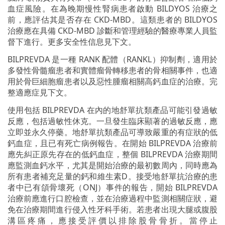
血症風險。在為晚期慢性腎病患者啟動 BILDYOS 治療之
前，應評估其是否存在 CKD-MBD。這類患者的 BILDYOS
治療應在具備 CKD-MBD 診斷和管理經驗的醫療專業人員監
督下進行。更多安全性信息見下文。
BILPREVDA 是一種 RANK 配體（RANKL）抑制劑，適用於
多發性骨髓瘤患者和實體瘤骨轉移患者的骨相關事件，也適
用於骨巨細胞瘤患者以及惡性腫瘤相關高鈣血症的治療。完
整適應症見下文。
使用包括 BILPREVDA 在內的地舒單抗類產品可能引發過敏
反應，包括過敏性休克。一旦發生臨床顯著的過敏反應，應
立即並永久停藥。地舒單抗類產品可導致嚴重的有症狀的低
鈣血症，且已有死亡病例報告。在開始 BILPREVDA 治療前
應先糾正原先存在的低鈣血症，整個 BILPREVDA 治療期間
應監測血鈣水平，尤其是開始治療的最初數周內，同時應為
所有患者補充足量的鈣和維生素D。接受地舒單抗治療的患
者中已有頜骨壞死（ONJ）事件的報告，開始 BILPREVDA
治療前應進行口腔檢查，並在治療過程中監測相關症狀，避
免在治療期間進行侵入性牙科手術。若患者出現大腿或腹股
溝區疼痛，應接受評價以排除股骨骨折。當停止