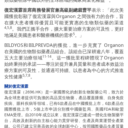
類似藥在除中國以外的全球區域的獨家商業化權益
。
復宏漢霖首席商務發展官兼高級副總裁曹平
表示：「此次美
國獲批彰顯了復宏漢霖與Organon 之間強有力的合作，旨
在擴大患者獲得優質且可能更實惠的生物類似藥的渠道
4,5,8
。我們正攜手合作，擴大重要治療方案的可及性，更好
5
地滿足美國患者和醫療機構的需求
。」
BILDYOS和BILPREVDA的獲批，進一步充實了 Organon
在美國的生物類似藥產品組合。該組合已深耕逾八年，覆蓋
11-14
五大主要治療領域
。這一獲批里程碑體現了Organon
始終秉持的承諾——專注於提升兼具質量和患者成本效益治
療方案的可及性，並通過可持續、以患者為中心的方式推進
5,7,8
女性健康
。
關於復宏漢霖
復宏漢霖（2696.HK）是一家國際化的創新生物製藥公司，致力於
為全球患者提供可負擔的高品質生物藥，產品覆蓋腫瘤、自身免疫
疾病、眼科疾病等領域，已有6款產品在中國獲批上市，6款產品在
國際獲批上市，5個上市申請分別獲中國藥監局、美國FDA和歐盟
EMA受理。自2010年成立以來，復宏漢霖已建成一體化生物製藥平
台，高效及創新的自主核心能力貫穿研發、生產及商業運營全產業
鏈。公司已建立完善高效的全球創新中心，按照國際藥品生產質量