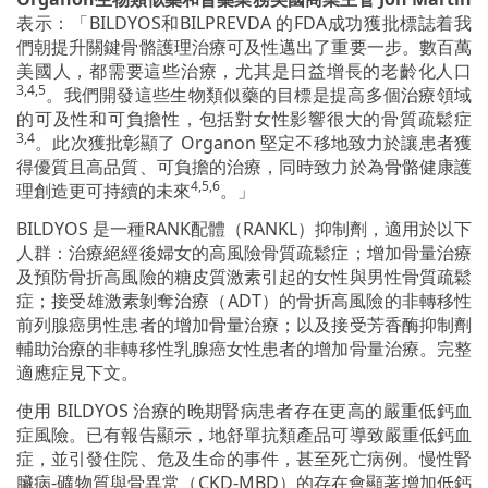
表示：「BILDYOS和BILPREVDA 的FDA成功獲批標誌着我
們朝提升關鍵骨骼護理治療可及性邁出了重要一步。數百萬
美國人，都需要這些治療，尤其是日益增長的老齡化人口
3,4,5
。我們開發這些生物類似藥的目標是提高多個治療領域
的可及性和可負擔性，包括對女性影響很大的骨質疏鬆症
3,4
。此次獲批彰顯了 Organon 堅定不移地致力於讓患者獲
得優質且高品質、可負擔的治療，同時致力於為骨骼健康護
4,5,6
理創造更可持續的未來
。」
BILDYOS 是一種RANK配體（RANKL）抑制劑，適用於以下
人群：治療絕經後婦女的高風險骨質疏鬆症；增加骨量治療
及預防骨折高風險的糖皮質激素引起的女性與男性骨質疏鬆
症；接受雄激素剝奪治療（ADT）的骨折高風險的非轉移性
前列腺癌男性患者的增加骨量治療；以及接受芳香酶抑制劑
輔助治療的非轉移性乳腺癌女性患者的增加骨量治療。完整
適應症見下文。
使用 BILDYOS 治療的晚期腎病患者存在更高的嚴重低鈣血
症風險。已有報告顯示，地舒單抗類產品可導致嚴重低鈣血
症，並引發住院、危及生命的事件，甚至死亡病例。慢性腎
臟病-礦物質與骨異常（CKD-MBD）的存在會顯著增加低鈣