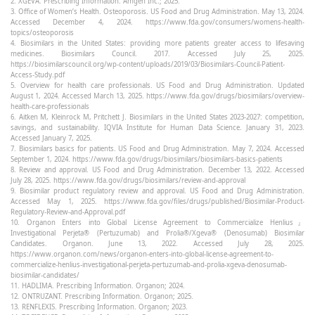
2. XGEVA. Prescribing Information. Amgen Inc.; 2025.
3. Office of Women’s Health. Osteoporosis. US Food and Drug Administration. May 13, 2024.
Accessed December 4, 2024. https://www.fda.gov/consumers/womens-health-
topics/osteoporosis
4. Biosimilars in the United States: providing more patients greater access to lifesaving
medicines. Biosimilars Council. 2017. Accessed July 25, 2025.
https://biosimilarscouncil.org/wp-content/uploads/2019/03/Biosimilars-Council-Patient-
Access-Study.pdf
5. Overview for health care professionals. US Food and Drug Administration. Updated
August 1, 2024. Accessed March 13, 2025. https://www.fda.gov/drugs/biosimilars/overview-
health-care-professionals
6. Aitken M, Kleinrock M, Pritchett J. Biosimilars in the United States 2023-2027: competition,
savings, and sustainability. IQVIA Institute for Human Data Science. January 31, 2023.
Accessed January 7, 2025.
7. Biosimilars basics for patients. US Food and Drug Administration. May 7, 2024. Accessed
September 1, 2024. https://www.fda.gov/drugs/biosimilars/biosimilars-basics-patients
8. Review and approval. US Food and Drug Administration. December 13, 2022. Accessed
July 28, 2025. https://www.fda.gov/drugs/biosimilars/review-and-approval
9. Biosimilar product regulatory review and approval. US Food and Drug Administration.
Accessed May 1, 2025. https://www.fda.gov/files/drugs/published/Biosimilar-Product-
Regulatory-Review-and-Approval.pdf
10. Organon Enters into Global License Agreement to Commercialize Henlius』
Investigational Perjeta® (Pertuzumab) and Prolia®/Xgeva® (Denosumab) Biosimilar
Candidates. Organon. June 13, 2022. Accessed July 28, 2025.
https://www.organon.com/news/organon-enters-into-global-license-agreement-to-
commercialize-henlius-investigational-perjeta-pertuzumab-and-prolia-xgeva-denosumab-
biosimilar-candidates/
11. HADLIMA. Prescribing Information. Organon; 2024.
12. ONTRUZANT. Prescribing Information. Organon; 2025.
13. RENFLEXIS. Prescribing Information. Organon; 2023.