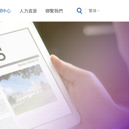
聞中心
人力資源
聯繫我們
繁体