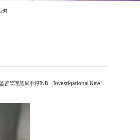
垂询
報IND（Investigational New