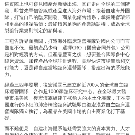
這實際上也可窺見國產創新藥出海、真正走向全球的三個階
段，即首先單個管線或產品進入海外市場；接着自建海外團
隊，打造自己的臨床開發、商業化銷售體系，掌握運營環節
和更高的後端溢價；最終積累足夠的產業話語權，成為全球
製藥行業規則制定的參與者。
王燕告訴界面新聞，打造海外臨床運營團隊對國內公司而言
難度不低。最初產品少時，選擇CRO（醫藥合同外包）公司
是相對經濟的方式。但產品豐富之後，想要整合國際多中心
臨床資源、加速產品全球註冊進程、實現快速市場響應和交
付能力，還是得自建當地臨床運營團隊，搭建出海的系統能
力。
經過三四年發展，復宏漢霖已建立起近700人的全球自主臨
床運營團隊，合作超1000家臨床研究中心。在全球最大醫
藥市場美國，復宏漢霖組建了40餘人的本土化團隊，正在美
國進行的小細胞肺癌橋接臨床試驗即由復宏漢霖自主臨床運
營團隊獨立執行，為產品在美國市場的自主商業化打下基
礎。
而不難想見，自建出海體系無疑需要強大的資本實力、人才
儲備和文化建設支撐，這一系列能力都非一蹴而就，需要長