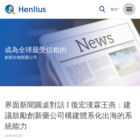
繁体
成為全球最受信賴的
創新生物製藥公司
界面新聞圓桌對話 I 復宏漢霖王燕：建
議鼓勵創新藥公司構建體系化出海的系
統能力
2026-04-28