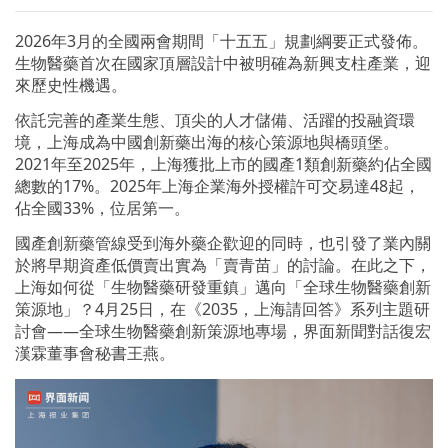
2026年3月的全國兩會期間「十五五」規劃綱要正式發佈。
生物醫藥首次在國家頂層設計中被明確為新興支柱產業，迎
來歷史性機遇。
依託完善的產業生態、頂尖的人才儲備、活躍的投融資環
境，上海成為中國創新藥出海的核心策源地與橋頭堡。
2021年至2025年，上海獲批上市的國產1類創新藥約佔全國
總數的17%。2025年上海企業海外授權許可交易達48起，
佔全國33%，位居第一。
國產創新藥管線受到海外藥企歡迎的同時，也引發了業內關
於將早期資產低價賣出實為「賣青苗」的討論。在此之下，
上海如何從「生物醫藥研發重鎮」邁向「全球生物醫藥創新
策源地」？4月25日，在《2035，上海請回答》系列主題研
討會——全球生物醫藥創新策源地專場，界面新聞對話復宏
漢霖董事會秘書王燕。