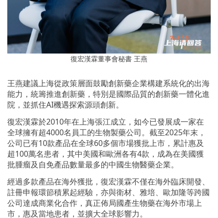
復宏漢霖董事會秘書 王燕
王燕建議上海從政策層面鼓勵創新藥企業構建系統化的出海
能力，統籌推進創新藥，特別是國際品質的創新藥一體化進
院，並抓住AI機遇探索源頭創新。
復宏漢霖於2010年在上海張江成立，如今已發展成一家在
全球擁有超4000名員工的生物製藥公司。截至2025年末，
公司已有10款產品在全球60多個市場獲批上市，累計惠及
超100萬名患者，其中美國和歐洲各有4款，成為在美國獲
批腫瘤及自免產品數量最多的中國生物醫藥企業。
經過多款產品在海外獲批，復宏漢霖不僅在海外臨床開發、
註冊申報環節積累起經驗，亦與衛材、雅培、歐加隆等跨國
公司達成商業化合作，真正佈局國產生物藥在海外市場上
市，惠及當地患者，並擴大全球影響力。