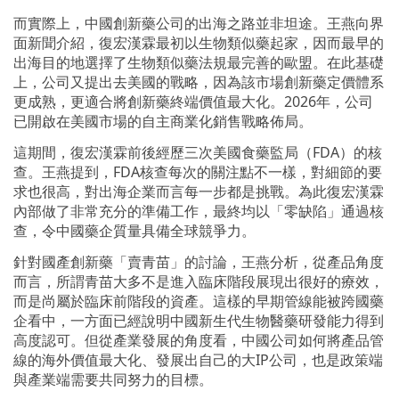
而實際上，中國創新藥公司的出海之路並非坦途。王燕向界
面新聞介紹，復宏漢霖最初以生物類似藥起家，因而最早的
出海目的地選擇了生物類似藥法規最完善的歐盟。在此基礎
上，公司又提出去美國的戰略，因為該市場創新藥定價體系
更成熟，更適合將創新藥終端價值最大化。2026年，公司
已開啟在美國市場的自主商業化銷售戰略佈局。
這期間，復宏漢霖前後經歷三次美國食藥監局（FDA）的核
查。王燕提到，FDA核查每次的關注點不一樣，對細節的要
求也很高，對出海企業而言每一步都是挑戰。為此復宏漢霖
內部做了非常充分的準備工作，最終均以「零缺陷」通過核
查，令中國藥企質量具備全球競爭力。
針對國產創新藥「賣青苗」的討論，王燕分析，從產品角度
而言，所謂青苗大多不是進入臨床階段展現出很好的療效，
而是尚屬於臨床前階段的資產。這樣的早期管線能被跨國藥
企看中，一方面已經說明中國新生代生物醫藥研發能力得到
高度認可。但從產業發展的角度看，中國公司如何將產品管
線的海外價值最大化、發展出自己的大IP公司，也是政策端
與產業端需要共同努力的目標。