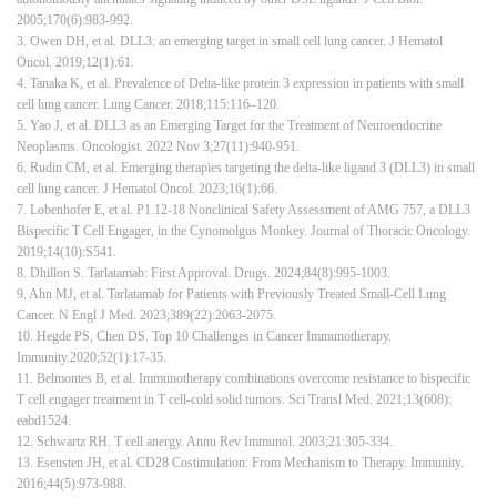
2005;170(6):983-992.
3. Owen DH, et al. DLL3: an emerging target in small cell lung cancer. J Hematol
Oncol. 2019;12(1):61.
4. Tanaka K, et al. Prevalence of Delta-like protein 3 expression in patients with small
cell lung cancer. Lung Cancer. 2018;115:116–120.
5. Yao J, et al. DLL3 as an Emerging Target for the Treatment of Neuroendocrine
Neoplasms. Oncologist. 2022 Nov 3;27(11):940-951.
6. Rudin CM, et al. Emerging therapies targeting the delta-like ligand 3 (DLL3) in small
cell lung cancer. J Hematol Oncol. 2023;16(1):66.
7. Lobenhofer E, et al. P1.12-18 Nonclinical Safety Assessment of AMG 757, a DLL3
Bispecific T Cell Engager, in the Cynomolgus Monkey. Journal of Thoracic Oncology.
2019;14(10):S541.
8. Dhillon S. Tarlatamab: First Approval. Drugs. 2024;84(8):995-1003.
9. Ahn MJ, et al. Tarlatamab for Patients with Previously Treated Small-Cell Lung
Cancer. N Engl J Med. 2023;389(22):2063-2075.
10. Hegde PS, Chen DS. Top 10 Challenges in Cancer Immunotherapy.
Immunity.2020;52(1):17-35.
11. Belmontes B, et al. Immunotherapy combinations overcome resistance to bispecific
T cell engager treatment in T cell-cold solid tumors. Sci Transl Med. 2021;13(608):
eabd1524.
12. Schwartz RH. T cell anergy. Annu Rev Immunol. 2003;21:305-334.
13. Esensten JH, et al. CD28 Costimulation: From Mechanism to Therapy. Immunity.
2016;44(5):973-988.