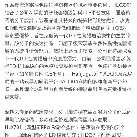
作為復宏漢霖在免疫細胞銜接器領域的重要佈局，HLX3901
結合了公司AI驅動的智能藥物設計與TCE平台技術，通過精
巧的分子設計，該產品兼具持久的特異性T細胞激活、攻克
低T細胞浸潤腫瘤及顯著降低細胞因子釋放綜合症（CRS）
等多重優勢，旨在克服第一代TCE在實體瘤治療中的主要障
礙。該分子的快速推進，印證了復宏漢霖在多特異性抗體領
域的系統性研發能力。依託上述技術積累，公司正持續探索
下一代TCE在實體瘤中的應用潛力。目前，公司已搭建起包
括PD(L)1為核心的免疫檢查點抑制劑平台、免疫細胞銜接器
平台（如多特異性TCE平台）、Hanjugator™ ADC以及AI驅
動的一站式早期研發平台HAI Club在內的多維創新平台矩
陣，為具備全球競爭力創新管線的持續產出與高質量推進提
供支撐。
深耕未滿足的臨床需求，公司加速擴充由高潛力分子組成的
早期管線儲備，多款產品於近期取得里程碑進展，
HLX701（新型SIRPα-Fc融合蛋白）憑藉潛在更優的安全
性，已啟動在國內的II期臨床研究；HLX37（創新抗PD-