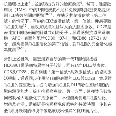
8
9
抗體獲批上市
，並展現出良好的治療前景
。然而，腫瘤微
環境（TME）中的T細胞浸潤不足和免疫抑制狀態仍然是限
10-11
制TCE療效的關鍵瓶頸
。在缺乏共刺激信號（第二信
號）的情況下，單純的CD3激活信號（第一信號）極易導致
12
T細胞失能
，難以實現持久且深入的抗腫瘤療效。CD28是
表達於T細胞表面的關鍵共刺激分子，其通過與抗原呈遞細
胞（APC）表面的配體CD80（B7-1）和CD86（B7-2）結
合，能夠提供T細胞活化的第二信號，對T細胞的完全活化極
13-14
為關鍵
。
針對上述挑戰，復宏漢霖自研的新一代T細胞銜接器
HLX3901通過四特異性分子設計，同時靶向DLL3雙表位、
CD3及CD28，從而構建「第一信號+共刺激信號」的協同激
活機制，通過同步作用於T細胞表面的CD3與CD28，實現對
T細胞的雙重激活，從而增強T細胞對DLL3陽性腫瘤細胞的
靶向殺傷能力，提升抗腫瘤療效。另一方面，這種雙信號協
同機制極大地優化了治療窗口，不僅能夠促進T細胞活化、
增殖及存活，還能延長抗腫瘤免疫應答的持續時間，使其在
低T細胞浸潤的環境中依然展現出優異的抗腫瘤活性。