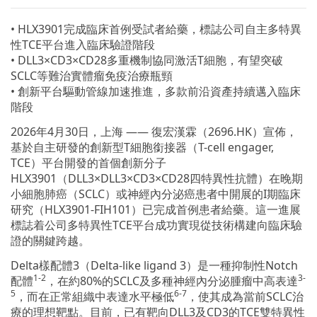
• HLX3901完成臨床首例受試者給藥，標誌公司自主多特異
性TCE平台進入臨床驗證階段
• DLL3×CD3×CD28多重機制協同激活T細胞，有望突破
SCLC等難治實體瘤免疫治療瓶頸
• 創新平台驅動管線加速推進，多款前沿資產持續邁入臨床
階段
2026年4月30日，上海 —— 復宏漢霖（2696.HK）宣佈，
基於自主研發的創新型T細胞銜接器（T-cell engager,
TCE）平台開發的首個創新分子
HLX3901（DLL3×DLL3×CD3×CD28四特異性抗體）在晚期
小細胞肺癌（SCLC）或神經內分泌癌患者中開展的I期臨床
研究（HLX3901-FIH101）已完成首例患者給藥。這一進展
標誌着公司多特異性TCE平台成功實現從技術構建向臨床驗
證的關鍵跨越。
Delta樣配體3（Delta-like ligand 3）是一種抑制性Notch
1-2
3-
配體
，在約80%的SCLC及多種神經內分泌腫瘤中高表達
5
6-7
，而在正常組織中表達水平極低
，使其成為當前SCLC治
療的理想靶點。目前，已有靶向DLL3及CD3的TCE雙特異性