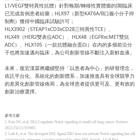
L1/VEGF雙特異性抗體）針對晚期/轉移性實體瘤的I期臨床
已完成首例患者給藥；HLX97（新型KAT6A/B口服小分子抑
制劑）獲得中國臨床試驗許可；
HLX3902（STEAP1xCD3xCD28三特異性TCE）、
HLX49（HER2雙表位ADC）、HLX48（EGFRxcMET雙抗
ADC）、HLX105（一款抗體融合蛋白）在內的多個前沿分
子也將加速邁向臨床，為公司創新管線不斷注入新鮮血液。
未來，復宏漢霖將繼續堅持「以患者為中心」的研發理念，
依託平台化、系統化的創新體系，加速推進具有全球競爭力
的差異化創新管線佈局，為全球患者提供更可及、更有效的
創新治療選擇。
參考文獻
1. Kim JW, et al. DLL3 regulates Notch signaling in small cell lung cancer. iScience.
2022;25(12):105603.
2. Ladi E, et al. The divergent DSL ligand Dll3 does not activate Notch signaling but cell
autonomously attenuates signaling induced by other DSL ligands. J Cell Biol.