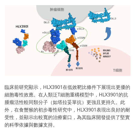
臨床前研究顯示，HLX3901在低效靶比條件下展現出更優的
細胞毒性效應。在人類泛T細胞重構模型中，HLX3901的抗
腫瘤活性較同類分子（如塔拉妥單抗）更強且更持久。此
外，在食蟹猴的初步毒性研究中，HLX3901表現出良好的耐
受性，並顯示出較寬的治療窗口，為其臨床開發提供了堅實
的科學依據與數據支持。