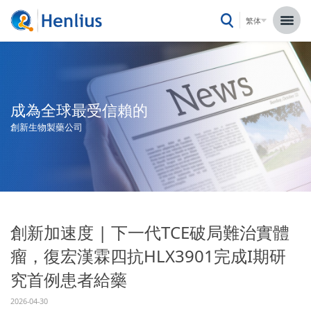
繁体
成為全球最受信賴的
創新生物製藥公司
創新加速度 | 下一代TCE破局難治實體
瘤，復宏漢霖四抗HLX3901完成I期研
究首例患者給藥
2026-04-30