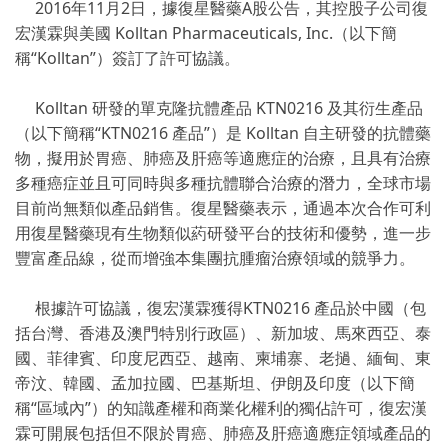
2016年11月2日，據復星醫藥A股公告，其控股子公司復
宏漢霖與美國 Kolltan Pharmaceuticals, Inc.（以下簡
稱“Kolltan”）簽訂了許可協議。
Kolltan 研發的單克隆抗體產品 KTN0216 及其衍生產品
（以下簡稱“KTN0216 產品”）是 Kolltan 自主研發的抗體藥
物，擬用於胃癌、肺癌及肝癌等適應症的治療，且具有治療
多種癌症並且可同時與多種抗體聯合治療的潛力，全球市場
目前尚無類似產品銷售。復星醫藥表示，通過本次合作可利
用復星醫藥現有生物類似葯研發平台的技術和優勢，進一步
豐富產品線，從而增強本集團抗腫瘤治療領域的競爭力。
根據許可協議，復宏漢霖獲得KTN0216 產品於中國（包
括台灣、香港及澳門特別行政區）、新加坡、馬來西亞、泰
國、菲律賓、印度尼西亞、越南、柬埔寨、老撾、緬甸、東
帝汶、韓國、孟加拉國、巴基斯坦、伊朗及印度（以下簡
稱“區域內”）的知識產權和商業化權利的獨佔許可，復宏漢
霖可開展包括但不限於胃癌、肺癌及肝癌適應症領域產品的