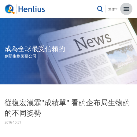
繁体
成為全球最受信賴的
創新生物製藥公司
從復宏漢霖"成績單" 看葯企布局生物葯
的不同姿勢
2016-10-31