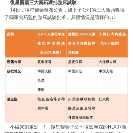
復星醫藥三大新葯獲批臨床試驗
14日，復星醫藥發布公告，旗下子公司的三大新葯獲得
了國家食葯監的臨床試驗批准。具體情況是這樣的↓↓↓
小編來劃重點：1、復星醫藥子公司復宏漢霖的HLX07新