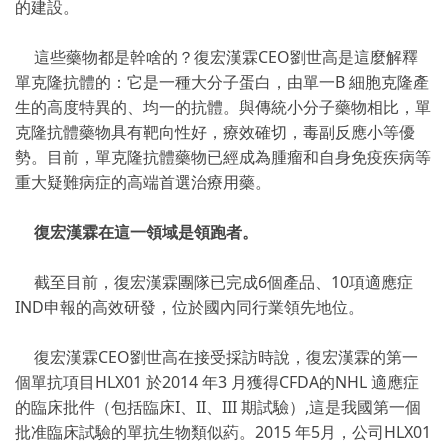
的建設。
這些藥物都是幹啥的？復宏漢霖CEO劉世高是這麼解釋
單克隆抗體的：它是一種大分子蛋白，由單一B 細胞克隆產
生的高度特異的、均一的抗體。與傳統小分子藥物相比，單
克隆抗體藥物具有靶向性好，療效確切，毒副反應小等優
勢。目前，單克隆抗體藥物已經成為腫瘤和自身免疫疾病等
重大疑難病症的高端首選治療用藥。
復宏漢霖在這一領域是領跑者。
截至目前，復宏漢霖團隊已完成6個產品、10項適應症
IND申報的高效研發，位於國內同行業領先地位。
復宏漢霖CEO劉世高在接受採訪時說，復宏漢霖的第一
個單抗項目HLX01 於2014 年3 月獲得CFDA的NHL 適應症
的臨床批件（包括臨床I、II、III 期試驗）,這是我國第一個
批准臨床試驗的單抗生物類似葯。2015 年5月，公司HLX01