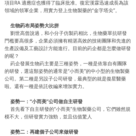
項目RA 適應症也獲得了臨床批准。復宏漢霖迅速成長為該
領域的領軍企業，用實力登上生物製藥的“金字塔尖”。
生物葯布局姿勢大比拼
劉世高曾說過，和小分子仿製葯相比，生物藥單抗研發
門檻要高很多，企業必須擁有精湛高效的技術團隊和先進的
生產設備及工藝設計方能進行。目前的葯企都是怎麼做研發
的呢？
葯企發展生物葯主要是三種姿勢，一種是依靠自有團隊
的研發，選這類姿勢的通常是“小而美”的中小型的生物製藥
公司。第二種是另設子公司研發，最典型的就是復星醫藥
啦。還有一種是依託收編來增加實力。
姿勢一：“小而美”公司做自主研發
首先看下自主研發的“小而美”生物製藥公司，它們雖然規
模不大，但研發實力強勁，並且估值驚人
姿勢二：再建個子公司來做研發