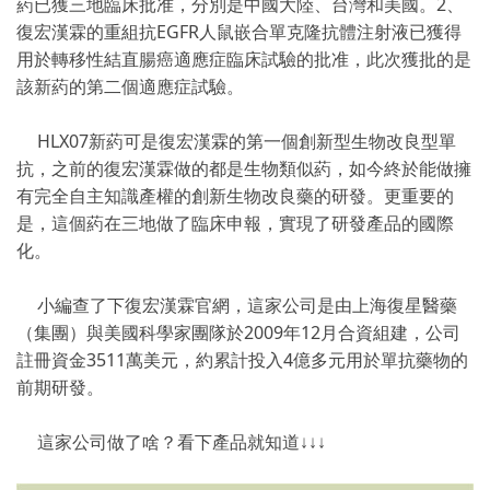
葯已獲三地臨床批准，分別是中國大陸、台灣和美國。2、
復宏漢霖的重組抗EGFR人鼠嵌合單克隆抗體注射液已獲得
用於轉移性結直腸癌適應症臨床試驗的批准，此次獲批的是
該新葯的第二個適應症試驗。
HLX07新葯可是復宏漢霖的第一個創新型生物改良型單
抗，之前的復宏漢霖做的都是生物類似葯，如今終於能做擁
有完全自主知識產權的創新生物改良藥的研發。更重要的
是，這個葯在三地做了臨床申報，實現了研發產品的國際
化。
小編查了下復宏漢霖官網，這家公司是由上海復星醫藥
（集團）與美國科學家團隊於2009年12月合資組建，公司
註冊資金3511萬美元，約累計投入4億多元用於單抗藥物的
前期研發。
這家公司做了啥？看下產品就知道↓↓↓