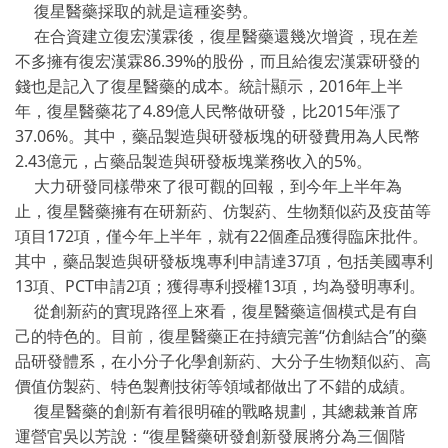
復星醫藥採取的就是這種姿勢。
在合資建立復宏漢霖後，復星醫藥還幾次增資，現在差
不多擁有復宏漢霖86.39%的股份，而且給復宏漢霖研發的
錢也是記入了復星醫藥的成本。統計顯示，2016年上半
年，復星醫藥花了4.89億人民幣做研發，比2015年漲了
37.06%。其中，藥品製造與研發板塊的研發費用為人民幣
2.43億元，占藥品製造與研發板塊業務收入的5%。
大力研發同樣帶來了很可觀的回報，到今年上半年為
止，復星醫藥擁有在研新葯、仿製葯、生物類似葯及疫苗等
項目172項，僅今年上半年，就有22個產品獲得臨床批件。
其中，藥品製造與研發板塊專利申請達37項，包括美國專利
13項、PCT申請2項；獲得專利授權13項，均為發明專利。
從創新葯的實現路徑上來看，復星醫藥這個模式是有自
己的特色的。目前，復星醫藥正在持續完善“仿創結合”的藥
品研發體系，在小分子化學創新葯、大分子生物類似葯、高
價值仿製葯、特色製劑技術等領域都做出了不錯的成績。
復星醫藥的創新有着很明確的戰略規劃，其總裁兼首席
運營官吳以芳說：“復星醫藥研發創新發展將分為三個階