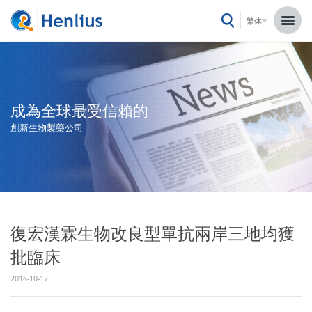
繁体
成為全球最受信賴的
創新生物製藥公司
復宏漢霖生物改良型單抗兩岸三地均獲
批臨床
2016-10-17