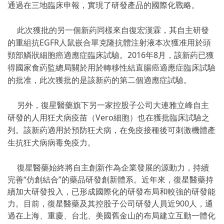
通過在三地臨床申報，實現了研發產品的國際化戰略。
此次獲批的另一個新葯同樣來自復宏漢霖，其自主研發
的重組抗EGFR人鼠嵌合單克隆抗體注射液本次獲准用於頭
頸部鱗狀細胞癌適應症臨床試驗。2016年8月，該新葯已獲
得國家食葯監總局關於用於轉移性結直腸癌適應症臨床試驗
的批准，此次獲批的是該新葯的第二個適應症試驗。
另外，復星醫藥旗下另一家控股子公司大連雅立峰自主
研發的人用狂犬病疫苗（Vero細胞）也在獲批臨床試驗之
列。該新葯適用於預防狂犬病，在免疫接種後可刺激機體產
生抗狂犬病病毒免疫力。
復星醫藥始終將自主創新作為企業發展的源動力，持續
完善“仿創結合”的藥品研發創新體系。近年來，復星醫藥持
續加大研發投入，已形成國際化的研發布局和較強的研發能
力。目前，復星醫藥及其控股子公司研發人員近900人，通
過在上海、重慶、台北、美國舊金山的布局建立互動一體化