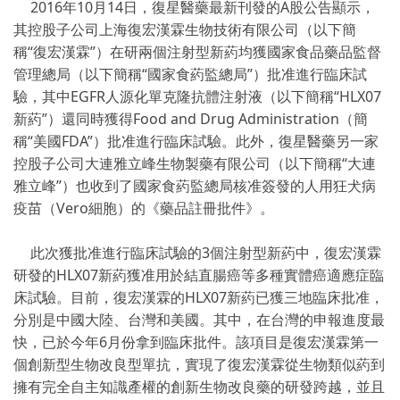
2016年10月14日，復星醫藥最新刊發的A股公告顯示，
其控股子公司上海復宏漢霖生物技術有限公司（以下簡
稱“復宏漢霖”）在研兩個注射型新葯均獲國家食品藥品監督
管理總局（以下簡稱“國家食葯監總局”）批准進行臨床試
驗，其中EGFR人源化單克隆抗體注射液（以下簡稱“HLX07
新葯”）還同時獲得Food and Drug Administration（簡
稱“美國FDA”）批准進行臨床試驗。此外，復星醫藥另一家
控股子公司大連雅立峰生物製藥有限公司（以下簡稱“大連
雅立峰”）也收到了國家食葯監總局核准簽發的人用狂犬病
疫苗（Vero細胞）的《藥品註冊批件》。
此次獲批准進行臨床試驗的3個注射型新葯中，復宏漢霖
研發的HLX07新葯獲准用於結直腸癌等多種實體癌適應症臨
床試驗。目前，復宏漢霖的HLX07新葯已獲三地臨床批准，
分別是中國大陸、台灣和美國。其中，在台灣的申報進度最
快，已於今年6月份拿到臨床批件。該項目是復宏漢霖第一
個創新型生物改良型單抗，實現了復宏漢霖從生物類似葯到
擁有完全自主知識產權的創新生物改良藥的研發跨越，並且