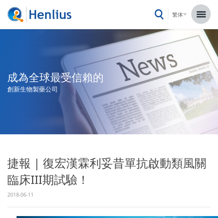
繁体
成為全球最受信賴的
創新生物製藥公司
捷報 | 復宏漢霖利妥昔單抗啟動類風關
臨床III期試驗！
2018-06-11