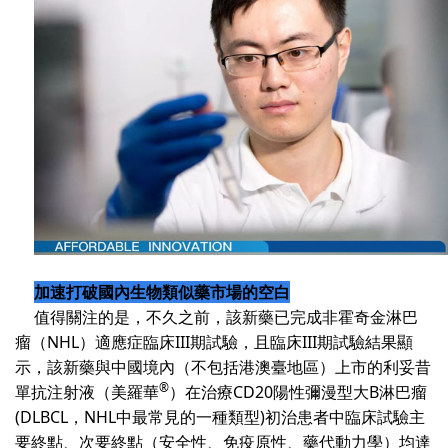
加速打破國內生物類似藥市場的空白
值得關注的是，不久之前，該新藥已完成非霍奇金淋巴
瘤（
NHL
）適應症臨床
III
期試驗，且臨床
III
期試驗結果顯
示，該新藥與中國境內（不包括港澳臺地區）上市的利妥昔
®
單抗注射液（美羅華
）在治療
CD20
陽性彌漫型大
B
淋巴瘤
(DLBCL
，
NHL
中最常見的一種類型
)
初治患者中臨床試驗主
要終點、次要終點（安全性、免疫原性、藥代動力學）均達