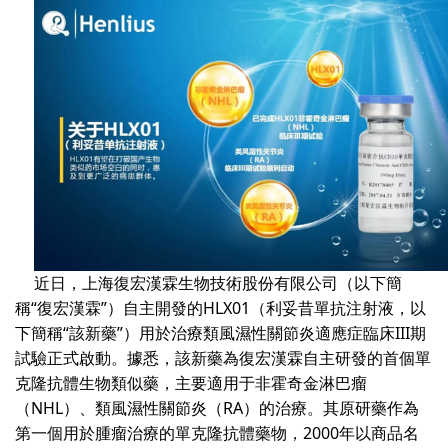
近日，上海復宏漢霖生物技術股份有限公司（以下簡
稱“復宏漢霖”）自主開發的
HLX01
（利妥昔單抗注射液，以
下簡稱“該新藥”）用於治療類風濕性關節炎適應症臨床
III
期
試驗正式啟動。據悉，該新藥為復宏漢霖自主研發的首個單
克隆抗體生物類似藥，主要適用于非霍奇金淋巴瘤
（
NHL
）、類風濕性關節炎（
RA
）的治療。其原研藥作為
第一個用於腫瘤治療的單克隆抗體藥物，
2000
年以商品名