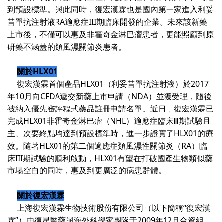
到預設標準。與此同時，復宏漢霖也是國內第一家進入利妥
昔單抗注射液
RA
適應症
III
期臨床開發的企業。未來該新藥
上市後，不僅可以惠及非霍奇金淋巴瘤患者，更能照顧到原
研藥不涵蓋的類風濕關節炎患者。
關於
HLX01
復宏漢霖首個產品
HLX01
（利妥昔單抗注射液）於
2017
年
10
月向
CFDA
遞交新藥上市申請（
NDA
）並獲受理，隨後
被納入優先審評程式藥品註冊申請名單。近日，復宏漢霖已
完成
HLX01
非霍奇金淋巴瘤（
NHL
）適應症臨床Ⅲ期試驗且
主、次要終點均達到預設標準時，進一步證實了
HLX01
的療
效。隨著
HLX01
的第二個適應症類風濕性關節炎（
RA
）臨
床
III
期試驗的順利啟動，
HLX01
有望在打破國產生物類似藥
市場空白的同時，惠及到更廣泛的病患群體。
關於復宏漢霖
上海復宏漢霖生物技術股份有限公司（以下簡稱“復宏漢
霖”）由復星醫藥與海外科學家團隊于
2009
年
12
月合資組