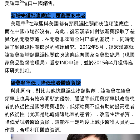
®
美羅華
進口中國銷售。
新增未獲批適應症，覆蓋更多患者
®
美羅華
在歐盟與美國都有類風濕性關節炎這項適應症，
而在中國市場卻沒有。為此，復宏漢霖針對該新藥採取了差
異化的開發策略，在開發非霍奇金淋巴瘤的基礎上，同時開
展了類風濕性關節炎的臨床研究。
2012
年
5
月，復宏漢霖就
該新藥新增類風濕性關節炎適應症向國家食藥監總局（現國
家藥品監督管理局）遞交
IND
申請，並於
2015
年
4
月獲得臨
床研究批准。
給藥頻率低，降低患者醫療負擔
與此同時，對比其他抗風濕生物類製劑，該新藥在給藥
頻率上也具有較為明顯的優勢。通過降低用藥頻率以改善患
者的依從性是國際用藥趨勢，低頻給藥不但有助於提高患者
的依從性（尤其是地處偏遠地區的患者），改善生活品質，
降低受試者醫療負擔，還能在一定程度上減少醫護人員的工
作量，合理利用醫療資源。