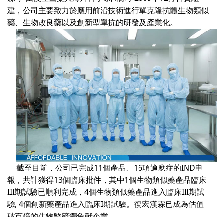
建，公司主要致力於應用前沿技術進行單克隆抗體生物類似
藥、生物改良藥以及創新型單抗的研發及產業化。
截至目前，公司已完成
11
個產品、
16
項適應症的
IND
申
報，共計獲得
13
個臨床批件，其中
1
個生物類似藥產品臨床
III
期試驗已順利完成，
4
個生物類似藥產品進入臨床
III
期試
驗
, 4
個創新藥產品進入臨床
I
期試驗。復宏漢霖已成為估值
破百億的生物醫藥獨角獸企業。