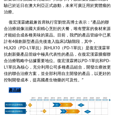
驗已於近日在澳大利亞正式啟動，未來可廣泛用於實體瘤的
治療。
復宏漢霖總裁兼首席執行官劉世高博士表示：“產品的聯
合治療就像法國大廚精心烹飪的大餐，唯有豐富的食材來源
才能組合成各種美味的菜品。目前，我們的產品管線中已累
計有4個創新型產品先後進入臨床試驗階段，其中，
HLX20（PD-L1單抗）與HLX10（PD-1單抗）是復宏漢霖單
抗創新藥產品管線中極具代表性的產品，在復宏漢霖腫瘤聯
合治療戰略中佔據重要地位。復宏漢霖將以PD-1單抗和PD-
L1單抗為核心，充分利用公司多種產品組合，開發出療效更
佳的聯合治療方案，並全部利用自主開發的產品，以更好的
控制開發成本，提高國產生物藥的可及性。”
產品線