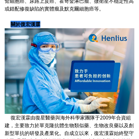
腎細胞癌、尿路上皮癌、霍奇金淋巴瘤、微衛星不穩定性高
或錯配修復缺陷的實體瘤及默克爾細胞癌等。
關於復宏漢霖
復宏漢霖由復星醫藥與海外科學家團隊于2009年合資組
建，主要致力於單克隆抗體生物類似藥、生物改良藥以及創
新型單抗的研發及產業化。自成立以來，復宏漢霖始終堅守