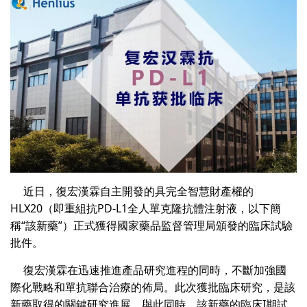
近日，復宏漢霖自主開發的具完全智慧財產權的
HLX20（即重組抗PD-L1全人單克隆抗體注射液，以下簡
稱“該新藥”）正式獲得國家藥品監督管理局頒發的臨床試驗
批件。
復宏漢霖在迅速推進產品研究進程的同時，不斷加強國
際化戰略和單抗聯合治療的佈局。此次獲批臨床研究，是該
新藥取得的關鍵研究進展。與此同時，該新藥的臨床I期試