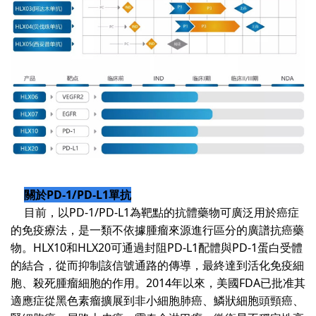
關於PD-1/PD-L1單抗
目前，以PD-1/PD-L1為靶點的抗體藥物可廣泛用於癌症
的免疫療法，是一類不依據腫瘤來源進行區分的廣譜抗癌藥
物。HLX10和HLX20可通過封阻PD-L1配體與PD-1蛋白受體
的結合，從而抑制該信號通路的傳導，最終達到活化免疫細
胞、殺死腫瘤細胞的作用。2014年以來，美國FDA已批准其
適應症從黑色素瘤擴展到非小細胞肺癌、鱗狀細胞頭頸癌、