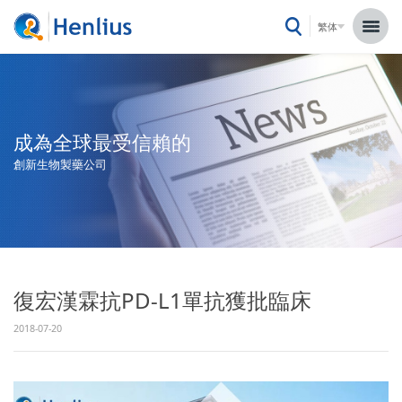
繁体
成為全球最受信賴的
創新生物製藥公司
復宏漢霖抗PD-L1單抗獲批臨床
2018-07-20