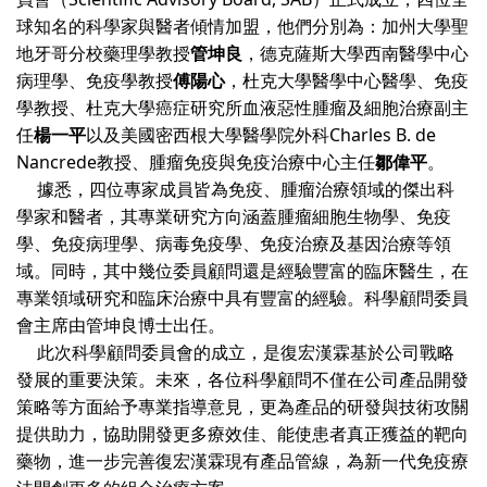
球知名的科學家與醫者傾情加盟，他們分別為：加州大學聖
地牙哥分校藥理學教授
管坤良
，德克薩斯大學西南醫學中心
病理學、免疫學教授
傅陽心
，杜克大學醫學中心醫學、免疫
學教授、杜克大學癌症研究所血液惡性腫瘤及細胞治療副主
任
楊一平
以及美國密西根大學醫學院外科Charles B. de
Nancrede教授、腫瘤免疫與免疫治療中心主任
鄒偉平
。
據悉，四位專家成員皆為免疫、腫瘤治療領域的傑出科
學家和醫者，其專業研究方向涵蓋腫瘤細胞生物學、免疫
學、免疫病理學、病毒免疫學、免疫治療及基因治療等領
域。同時，其中幾位委員顧問還是經驗豐富的臨床醫生，在
專業領域研究和臨床治療中具有豐富的經驗。科學顧問委員
會主席由管坤良博士出任。
此次科學顧問委員會的成立，是復宏漢霖基於公司戰略
發展的重要決策。未來，各位科學顧問不僅在公司產品開發
策略等方面給予專業指導意見，更為產品的研發與技術攻關
提供助力，協助開發更多療效佳、能使患者真正獲益的靶向
藥物，進一步完善復宏漢霖現有產品管線，為新一代免疫療