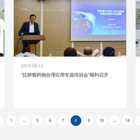
2019-08-12
“抗肿瘤药物合理应用专题培训会”顺利召开
1
...
5
6
7
8
9
10
...
14