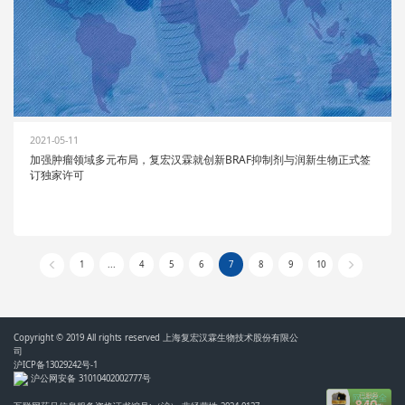
2021-05-11
加强肿瘤领域多元布局，复宏汉霖就创新BRAF抑制剂与润新生物正式签
订独家许可
1
...
4
5
6
7
8
9
10
Copyright © 2019 All rights reserved 上海复宏汉霖生物技术股份有限公
司
沪ICP备13029242号-1
沪公网安备 31010402002777号