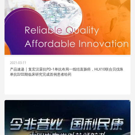
2021-03-11
产品速递 | 复宏汉霖抗PD-1单抗布局一线结直肠癌，HLX10联合贝伐珠
单抗II/III期临床研究完成首例患者给药