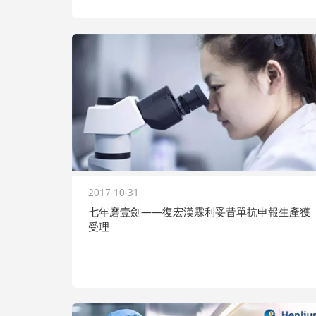
2017-10-31
七年磨壹劍——復宏漢霖利妥昔單抗申報生產獲
受理