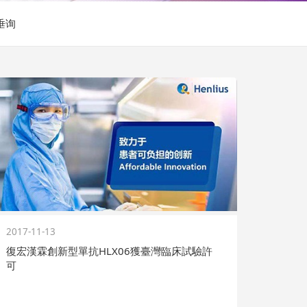
垂询
2017-11-13
復宏漢霖創新型單抗HLX06獲臺灣臨床試驗許
可