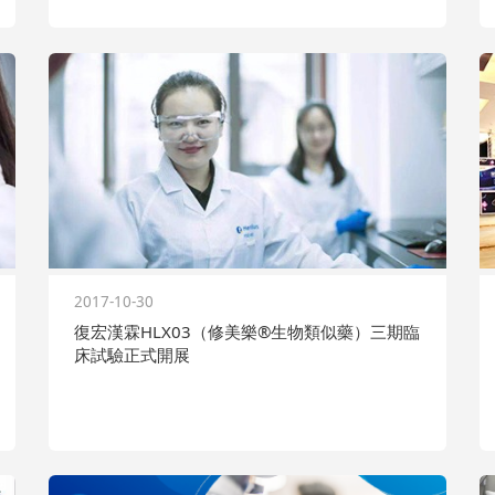
2017-10-30
復宏漢霖HLX03（修美樂®生物類似藥）三期臨
床試驗正式開展