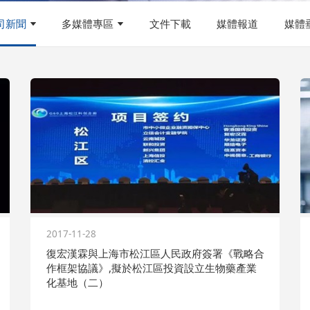
司新聞
多媒體專區
文件下載
媒體報道
媒體
2017-11-28
復宏漢霖與上海市松江區人民政府簽署《戰略合
作框架協議》,擬於松江區投資設立生物藥產業
化基地（二）