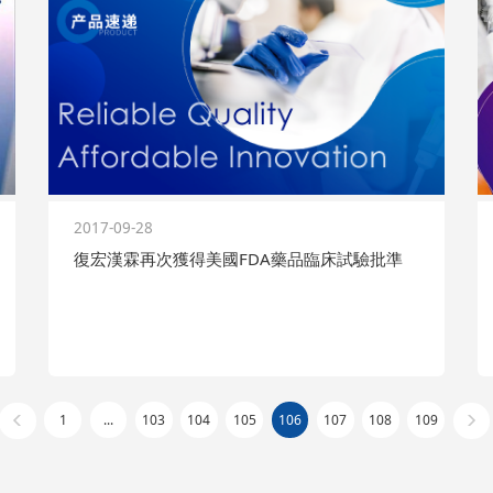
2017-09-28
復宏漢霖再次獲得美國FDA藥品臨床試驗批準
1
...
103
104
105
106
107
108
109