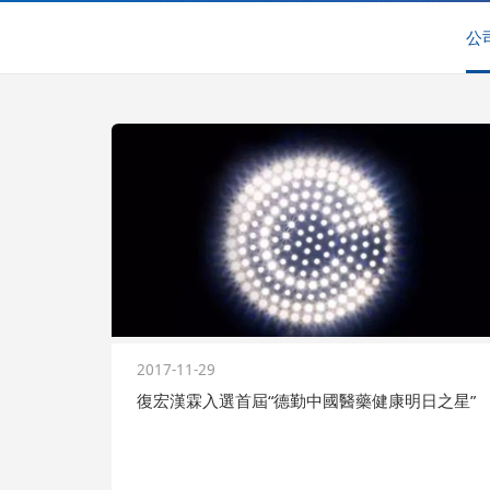
公
2017-11-29
復宏漢霖入選首屆“德勤中國醫藥健康明日之星”