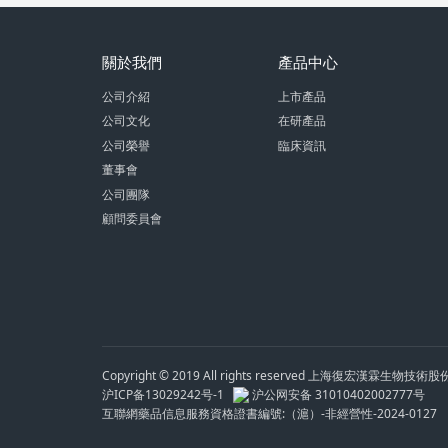
關於我們
產品中心
公司介紹
上市產品
公司文化
在研產品
公司榮譽
臨床資訊
董事會
公司團隊
顧問委員會
Copyright © 2019 All rights reserved 上海復宏漢霖生物技
沪ICP备13029242号-1
沪公网安备 31010402002777号
互聯網藥品信息服務資格證書編號:（滬）-非經營性-2024-0127