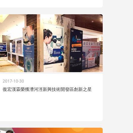
2017-10-30
復宏漢霖榮獲漕河涇新興技術開發區創新之星