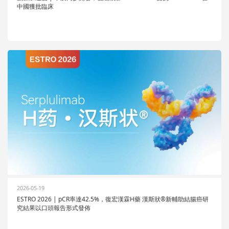
中國獲批臨床
2026-05-19
ESTRO 2026 | pCR率達42.5%，復宏漢霖H藥 漢斯狀®新輔助結腸癌研
究結果以口頭報告形式發佈