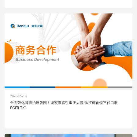
2026-05-18
全面強化肺癌治療版圖！復宏漢霖引進正大豐海/江蘇創特三代口服
EGFR-TKI