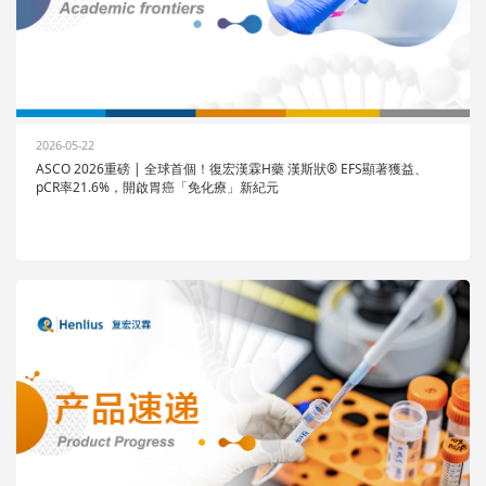
2026-05-22
ASCO 2026重磅 | 全球首個！復宏漢霖H藥 漢斯狀® EFS顯著獲益、
pCR率21.6%，開啟胃癌「免化療」新紀元