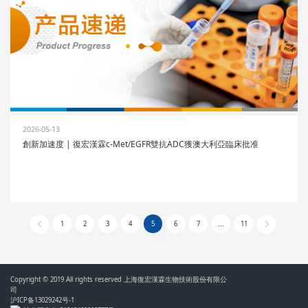
2026-05-13
創新加速度 | 復宏漢霖c-Met/EGFR雙抗ADC獲澳大利亞臨床批准
1
2
3
4
5
6
7
...
11
Copyright © 2019 All rights reserved 上海復宏漢霖生物技術股份有限公
司
沪ICP备13029242号-1